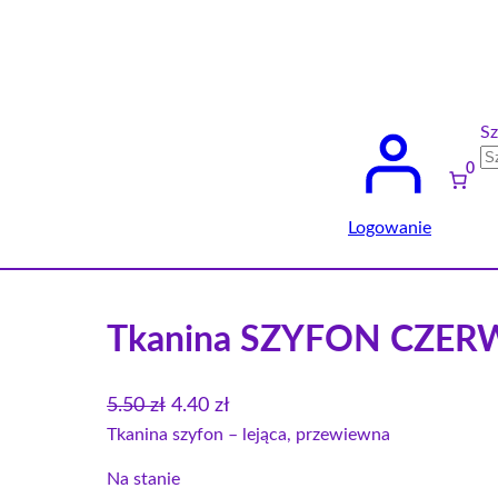
Sz
0
Logowanie
Tkanina SZYFON CZE
P
A
5.50
zł
4.40
zł
i
k
Tkanina szyfon – lejąca, przewiewna
e
t
Na stanie
r
u