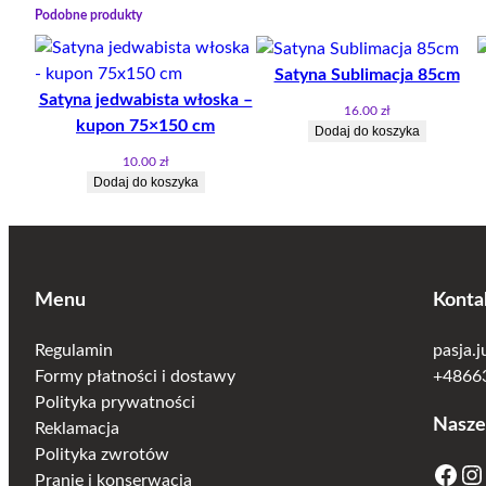
Podobne produkty
Satyna Sublimacja 85cm
Satyna jedwabista włoska –
16.00
zł
kupon 75×150 cm
Dodaj do koszyka
10.00
zł
Dodaj do koszyka
Menu
Konta
Regulamin
pasja.
Formy płatności i dostawy
+48663
Polityka prywatności
Nasze
Reklamacja
Polityka zwrotów
Facebook
Instagram
Pranie i konserwacja