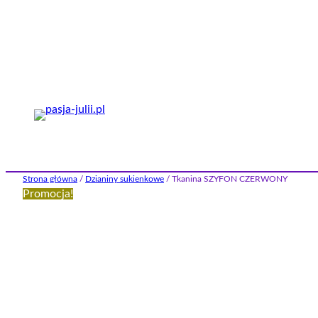
Przejdź
do
treści
Strona główna
/
Dzianiny sukienkowe
/ Tkanina SZYFON CZERWONY
Promocja!