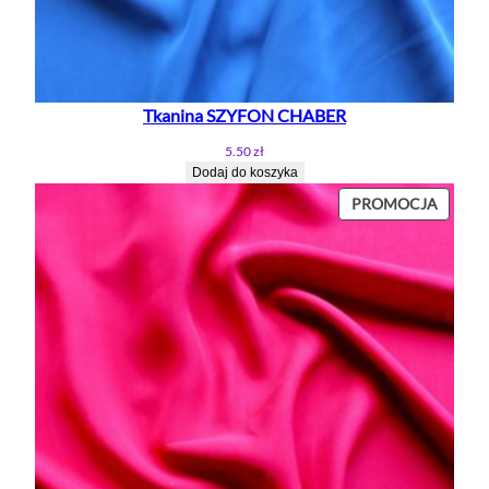
Tkanina SZYFON CHABER
5.50
zł
Dodaj do koszyka
PROD
PROMOCJA
W
PROMO