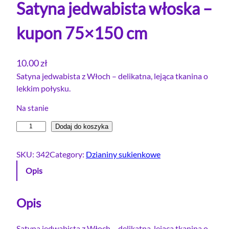
Satyna jedwabista włoska –
kupon 75×150 cm
10.00
zł
Satyna jedwabista z Włoch – delikatna, lejąca tkanina o
lekkim połysku.
Na stanie
i
Dodaj do koszyka
l
o
SKU:
342
Category:
Dzianiny sukienkowe
ś
Opis
ć
S
a
Opis
t
y
Satyna jedwabista z Włoch – delikatna, lejąca tkanina o