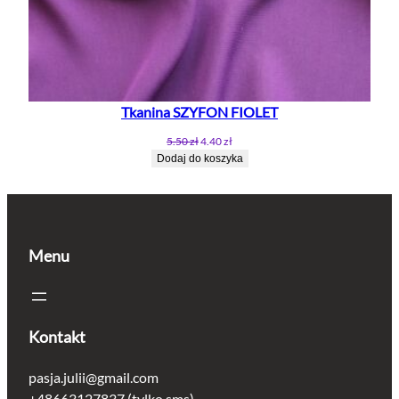
Tkanina SZYFON FIOLET
Pierwotna
Aktualna
5.50
zł
4.40
zł
cena
cena
Dodaj do koszyka
wynosiła:
wynosi:
5.50 zł.
4.40 zł.
Menu
Kontakt
pasja.julii@gmail.com
+48663127837 (tylko sms)