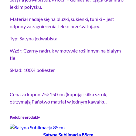
n
lekkim połysku.
a
Materiał nadaje się na bluzki, sukienki, tuniki – jest
j
odpony za zagniecenia, lekko prześwitujący.
e
d
Typ: Satyna jedwabista
w
a
Wzór: Czarny nadruk w motywie roślinnym na białym
b
tle
i
Skład: 100% poliester
s
t
a
w
Cena za kupon 75×150 cm (kupując kilka sztuk,
ł
otrzymają Państwo matriał w jednym kawałku.
o
s
Podobne produkty
k
a
Satyna Sublimacja 85cm
–