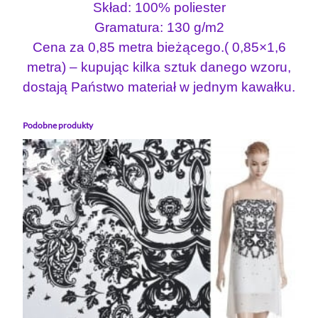
l
Skład: 100% poliester
i
Gramatura: 130 g/m2
m
Cena za 0,85 metra bieżącego.( 0,85×1,6
a
metra) – kupując kilka sztuk danego wzoru,
c
dostają Państwo materiał w jednym kawałku.
j
a
8
Podobne produkty
5
c
m