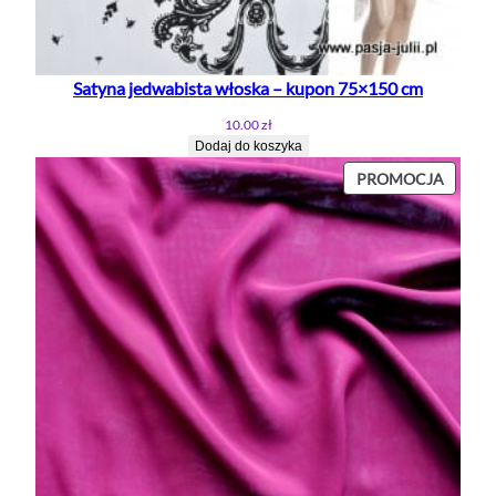
Satyna jedwabista włoska – kupon 75×150 cm
10.00
zł
Dodaj do koszyka
PROD
PROMOCJA
W
PROMO