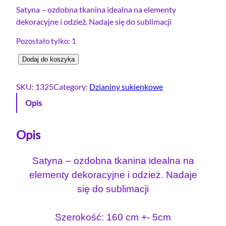
Satyna – ozdobna tkanina idealna na elementy
dekoracyjne i odzież. Nadaje się do sublimacji
Pozostało tylko: 1
i
Dodaj do koszyka
l
o
SKU:
1325
Category:
Dzianiny sukienkowe
ś
Opis
ć
S
a
Opis
t
y
Satyna – ozdobna tkanina idealna na
n
elementy dekoracyjne i odzież. Nadaje
a
się do sublimacji
S
u
b
Szerokość: 160 cm +- 5cm