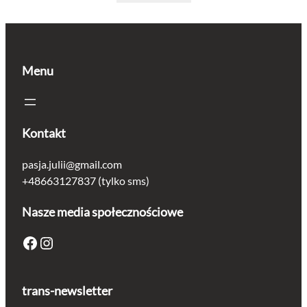
wynosiła:
wynosi:
5.50 zł.
4.40 zł.
Menu
Kontakt
pasja.julii@gmail.com
+48663127837 (tylko sms)
Nasze media społecznościowe
Facebook
Instagram
trans-newsletter