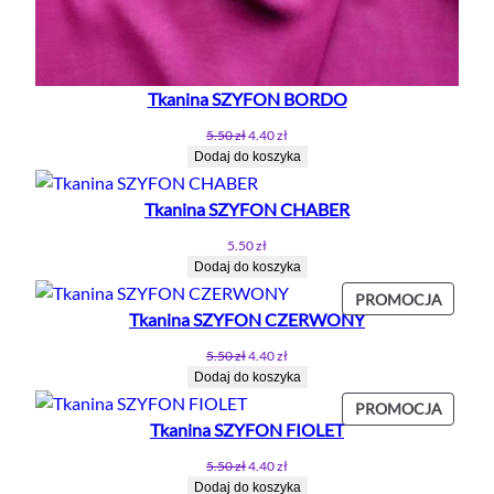
Tkanina SZYFON BORDO
Pierwotna
Aktualna
5.50
zł
4.40
zł
cena
cena
Dodaj do koszyka
wynosiła:
wynosi:
5.50 zł.
4.40 zł.
Tkanina SZYFON CHABER
5.50
zł
Dodaj do koszyka
PROD
PROMOCJA
Tkanina SZYFON CZERWONY
W
PROMO
Pierwotna
Aktualna
5.50
zł
4.40
zł
cena
cena
Dodaj do koszyka
wynosiła:
wynosi:
PROD
PROMOCJA
5.50 zł.
4.40 zł.
Tkanina SZYFON FIOLET
W
PROMO
Pierwotna
Aktualna
5.50
zł
4.40
zł
cena
cena
Dodaj do koszyka