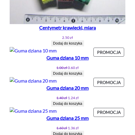
Centymetr krawiecki, miara
2.50
zł
Dodaj do koszyka
PROD
PROMOCJA
Guma dziana 10 mm
W
PROMO
Pierwotna
Aktualna
1.00
zł
0.60
zł
cena
cena
Dodaj do koszyka
wynosiła:
wynosi:
PROD
PROMOCJA
1.00 zł.
0.60 zł.
Guma dziana 20 mm
W
PROMO
Pierwotna
Aktualna
1.40
zł
1.24
zł
cena
cena
Dodaj do koszyka
wynosiła:
wynosi:
PROD
PROMOCJA
1.40 zł.
1.24 zł.
Guma dziana 25 mm
W
PROMO
Pierwotna
Aktualna
1.60
zł
1.36
zł
cena
cena
Dodaj do koszyka