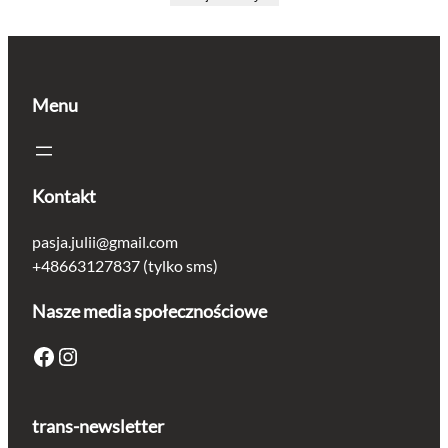
wynosiła:
wynosi:
1.60 zł.
1.36 zł.
Menu
Kontakt
pasja.julii@gmail.com
+48663127837 (tylko sms)
Nasze media społecznościowe
Facebook
Instagram
trans-newsletter