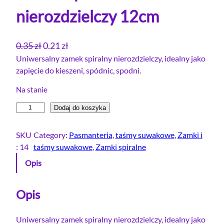
nierozdzielczy 12cm
P
A
0.35
zł
0.21
zł
i
k
Uniwersalny zamek spiralny nierozdzielczy, idealny jako
zapięcie do kieszeni, spódnic, spodni.
e
t
r
u
Na stanie
w
a
i
Dodaj do koszyka
o
l
l
t
n
o
SKU
Category:
Pasmanteria
, 
taśmy suwakowe
, 
Zamki i
n
a
ś
:
14
taśmy suwakowe
, 
Zamki spiralne
a
c
ć
Opis
c
e
Z
e
n
a
m
Opis
n
a
e
a
w
k
Uniwersalny zamek spiralny nierozdzielczy, idealny jako
w
y