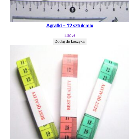
z
y
1
Agrafki – 12 sztuk mix
2
c
1.50
zł
m
Dodaj do koszyka