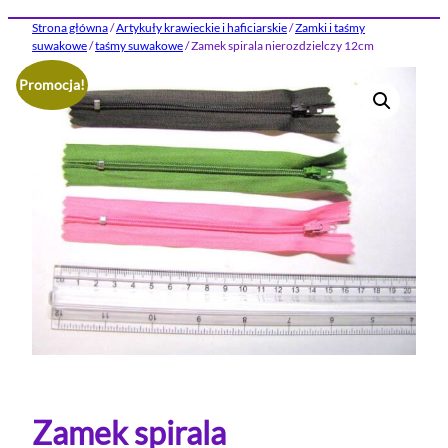
Strona główna
/
Artykuły krawieckie i haficiarskie
/
Zamki i taśmy
suwakowe
/
taśmy suwakowe
/ Zamek spirala nierozdzielczy 12cm
Promocja!
Zamek spirala