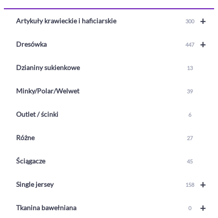
+
Artykuły krawieckie i haficiarskie
300
+
Dresówka
447
Dzianiny sukienkowe
13
Minky/Polar/Welwet
39
Outlet / ścinki
6
Różne
27
Ściągacze
45
+
Single jersey
158
+
Tkanina bawełniana
0