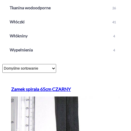
Tkanina wodoodporne
26
Włóczki
41
Włókniny
4
Wypełnienia
4
Zamek spirala 65cm CZARNY