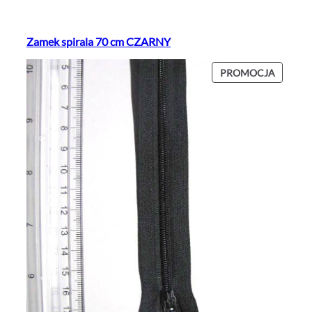
Zamek spirala 70 cm CZARNY
P
PROMOCJA
R
O
D
U
K
T
W
P
R
O
M
O
C
J
I