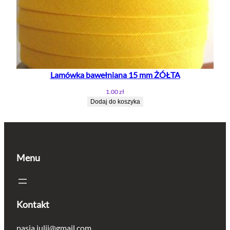
Lamówka bawełniana 15 mm ŻÓŁTA
1.00
zł
Dodaj do koszyka
Menu
Kontakt
pasja.julii@gmail.com