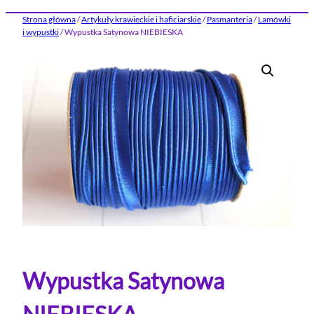
Strona główna
/
Artykuły krawieckie i haficiarskie
/
Pasmanteria
/
Lamówki
i wypustki
/ Wypustka Satynowa NIEBIESKA
Wypustka Satynowa