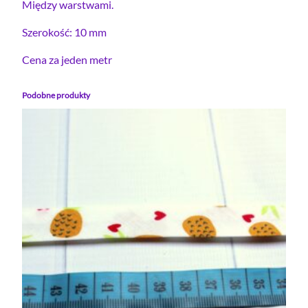
Między warstwami.
k
Szerokość: 10 mm
a
S
Cena za jeden metr
a
t
Podobne produkty
y
n
o
w
a
N
I
E
B
I
E
S
K