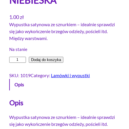
NIEBIESKA
1.00
zł
Wypustka satynowa ze sznurkiem – idealnie sprawdzi
się jako wykończenie brzegów odzieży, pościeli itd.
Między warstwami.
Na stanie
i
Dodaj do koszyka
l
o
SKU:
1019
Category:
Lamówki i wypustki
ś
Opis
ć
W
y
Opis
p
u
Wypustka satynowa ze sznurkiem – idealnie sprawdzi
s
się jako wykończenie brzegów odzieży, pościeli itd.
t