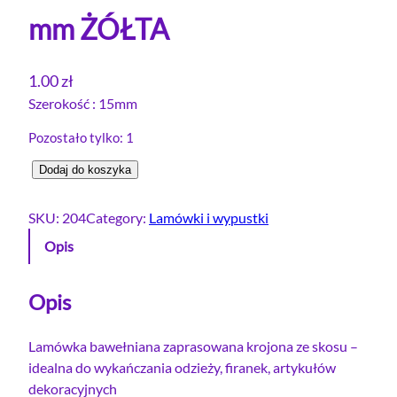
mm ŻÓŁTA
1.00
zł
Szerokość : 15mm
Pozostało tylko: 1
i
Dodaj do koszyka
l
o
SKU:
204
Category:
Lamówki i wypustki
ś
Opis
ć
L
a
Opis
m
ó
Lamówka bawełniana zaprasowana krojona ze skosu –
w
idealna do wykańczania odzieży, firanek, artykułów
k
dekoracyjnych