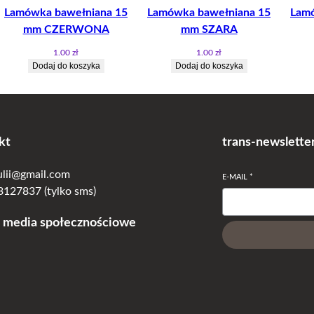
ł
Lamówka bawełniana 15
Lamówka bawełniana 15
Lamó
n
mm CZERWONA
mm SZARA
i
1.00
zł
1.00
zł
a
Dodaj do koszyka
Dodaj do koszyka
n
a
1
0
kt
trans-newslette
m
m
julii@gmail.com
R
E-MAIL
*
127837 (tylko sms)
Ó
Ż
 media społecznościowe
O
W
A