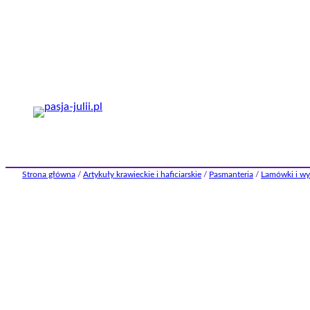
Przejdź
do
treści
Strona główna
/
Artykuły krawieckie i haficiarskie
/
Pasmanteria
/
Lamówki i wy