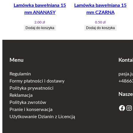
Lamówka bawełniana 15
Lamówka bawełniana 15
mm ANANASY
mm CZARNA
2.00
zł
0.50
zł
Dodaj do koszyka
Dodaj do koszyka
Menu
Konta
Regulamin
pasja.
Formy płatności i dostawy
+48663
Polityka prywatności
Nasze
Reklamacja
Polityka zwrotów
Facebook
Instagram
Pranie i konserwacja
Użytkowanie Dzianin z Licencją