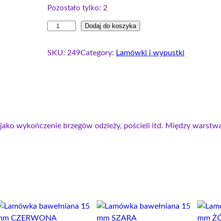
Pozostało tylko: 2
i
Dodaj do koszyka
l
o
SKU:
249
Category:
Lamówki i wypustki
ś
ć
W
y
p
u
jako wykończenie brzegów odzieży, pościeli itd. Między warstw
s
t
k
a
b
a
w
e