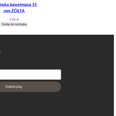
wka bawełniana 15
mm ŻÓŁTA
1.00
zł
Dodaj do koszyka
r
Subskrybuj