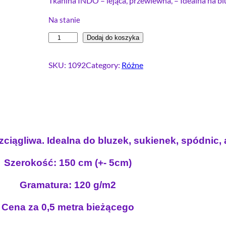
Tkanina INDO – lejąca, przewiewna, – Idealna na blu
Na stanie
i
Dodaj do koszyka
l
o
SKU:
1092
Category:
Różne
ś
ć
T
k
a
n
zciągliwa. Idealna do bluzek, sukienek, spódnic
i
n
Szerokość: 150 cm (+- 5cm)
a
s
Gramatura: 120 g/m2
u
Cena za 0,5 metra bieżącego
k
i