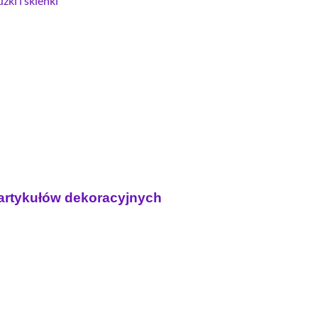
zki i skienki
, artykułów dekoracyjnych