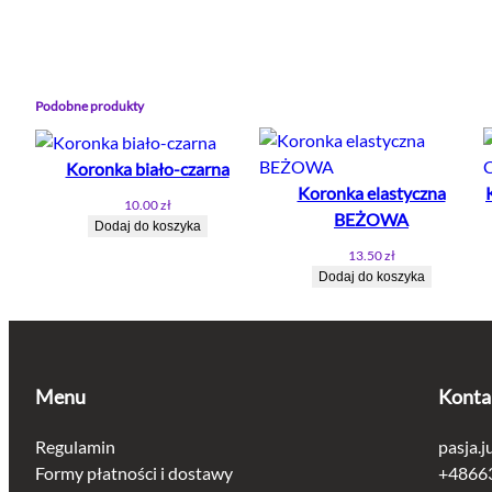
Podobne produkty
Koronka biało-czarna
Koronka elastyczna
10.00
zł
BEŻOWA
Dodaj do koszyka
13.50
zł
Dodaj do koszyka
Menu
Konta
Regulamin
pasja.j
Formy płatności i dostawy
+48663