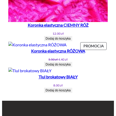
Koronka elastyczna CIEMNY RÓŻ
12.00
zł
Dodaj do koszyka
PROD
PROMOCJA
Koronka elastyczna RÓŻOWA
W
PROMO
Pierwotna
Aktualna
5.50
zł
4.40
zł
cena
cena
Dodaj do koszyka
wynosiła:
wynosi:
5.50 zł.
4.40 zł.
Tiul brokatowy BIAŁY
8.00
zł
Dodaj do koszyka