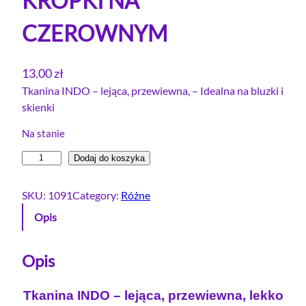
KROPKI NA
CZEROWNYM
13.00
zł
Tkanina INDO – lejąca, przewiewna, – Idealna na bluzki i
skienki
Na stanie
i
Dodaj do koszyka
l
o
SKU:
1091
Category:
Różne
ś
Opis
ć
T
k
Opis
a
n
Tkanina INDO – lejąca, przewiewna, lekko
i