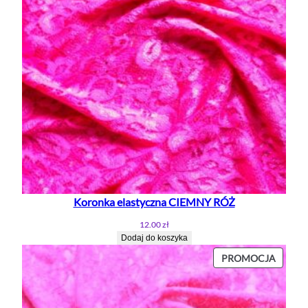
Koronka elastyczna CIEMNY RÓŻ
12.00
zł
Dodaj do koszyka
PROD
PROMOCJA
W
PROMO