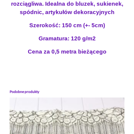
rozciągliwa. Idealna do bluzek, sukienek,
n
spódnic, artykułów dekoracyjnych
a
s
Szerokość: 150 cm (+- 5cm)
u
k
Gramatura: 120 g/m2
i
e
Cena za 0,5 metra bieżącego
n
k
o
w
a
Podobne produkty
I
N
D
O
K
R