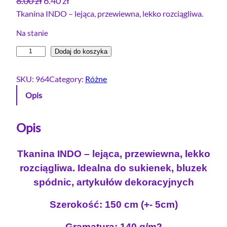
P
A
8.00
zł
6.40
zł
i
k
Tkanina INDO – lejąca, przewiewna, lekko rozciągliwa.
e
t
Na stanie
r
u
i
Dodaj do koszyka
w
a
l
o
l
o
SKU:
964
Category:
Różne
t
n
ś
Opis
n
a
ć
a
c
T
c
e
k
Opis
e
n
a
n
n
a
Tkanina INDO – lejąca, przewiewna, lekko
i
a
w
rozciągliwa. Idealna do sukienek, bluzek
n
w
y
spódnic, artykułów dekoracyjnych
a
y
n
s
Szerokość: 150 cm (+- 5cm)
n
o
u
o
s
k
Gramatura: 140 g/m2