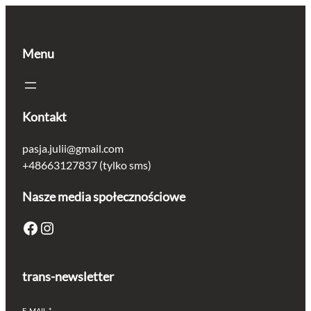
5.50 zł.
4.40 zł.
Menu
Kontakt
pasja.julii@gmail.com
+48663127837 (tylko sms)
Nasze media społecznościowe
Facebook
Instagram
trans-newsletter
E-MAIL
*