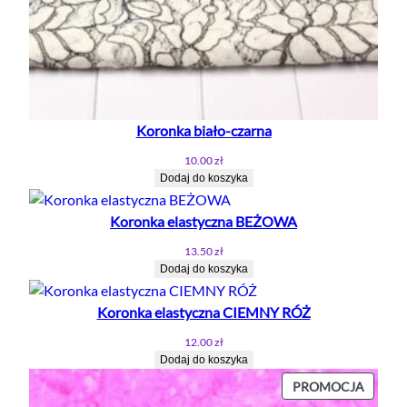
Koronka biało-czarna
10.00
zł
Dodaj do koszyka
Koronka elastyczna BEŻOWA
13.50
zł
Dodaj do koszyka
Koronka elastyczna CIEMNY RÓŻ
12.00
zł
Dodaj do koszyka
PROD
PROMOCJA
W