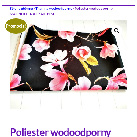
Strona główna
/
Tkanina wodoodporne
/ Poliester wodoodporny
MAGNOLIE NA CZARNYM
Promocja!
Poliester wodoodporny