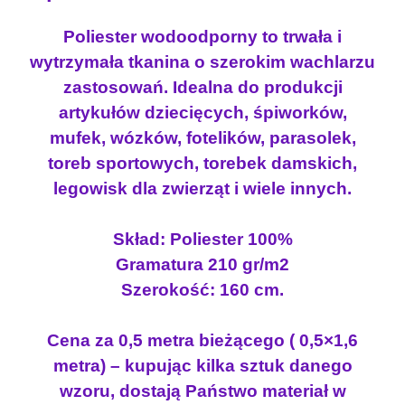
l
y
n
i
Poliester wodoodporny to trwała i
n
o
e
wytrzymała tkanina o szerokim wachlarzu
o
s
s
zastosowań. Idealna do produkcji
s
i
t
artykułów dziecięcych, śpiworków,
i
:
e
r
mufek, wózków, fotelików, parasolek,
ł
1
w
toreb sportowych, torebek damskich,
a
0
o
:
.
legowisk dla zwierząt i wiele innych.
d
1
3
o
1
5
Skład: Poliester 100%
o
.
Gramatura 210 gr/m2
d
5
z
p
Szerokość: 160 cm.
0
ł
o
r
.
Cena za 0,5 metra bieżącego ( 0,5×1,6
n
z
metra) – kupując kilka sztuk danego
y
ł
wzoru, dostają Państwo materiał w
M