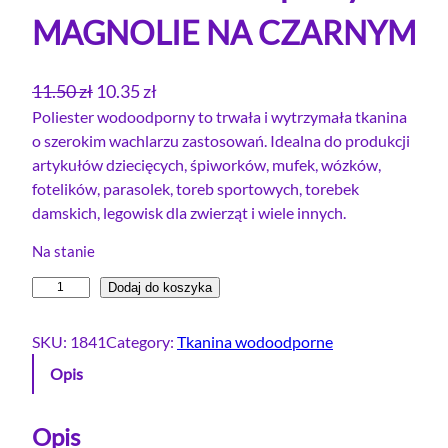
MAGNOLIE NA CZARNYM
P
A
11.50
zł
10.35
zł
i
k
Poliester wodoodporny to trwała i wytrzymała tkanina
o szerokim wachlarzu zastosowań. Idealna do produkcji
e
t
artykułów dziecięcych, śpiworków, mufek, wózków,
r
u
fotelików, parasolek, toreb sportowych, torebek
w
a
damskich, legowisk dla zwierząt i wiele innych.
o
l
t
n
Na stanie
n
a
i
Dodaj do koszyka
a
c
l
c
e
o
SKU:
1841
Category:
Tkanina wodoodporne
e
n
ś
Opis
ć
n
a
P
a
w
o
Opis
w
y