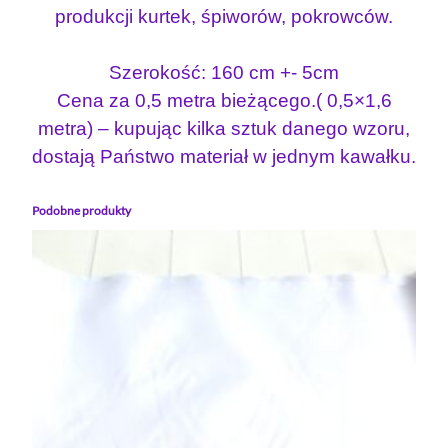
produkcji kurtek, śpiworów, pokrowców.
o
n
k
Szerokość: 160 cm +- 5cm
u
Cena za 0,5 metra bieżącego.( 0,5×1,6
r
metra) – kupując kilka sztuk danego wzoru,
t
dostają Państwo materiał w jednym kawałku.
k
o
Podobne produkty
w
y
w
o
d
o
o
d
p
o