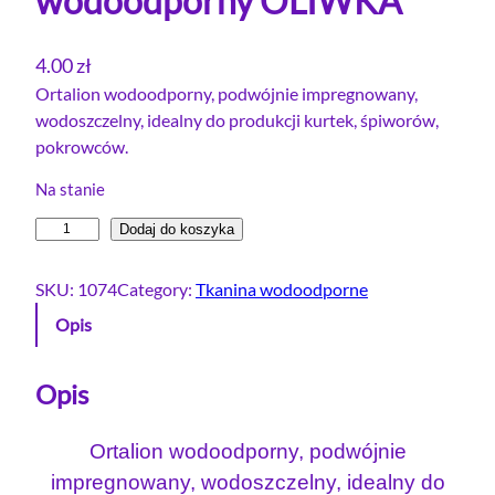
wodoodporny OLIWKA
4.00
zł
Ortalion wodoodporny, podwójnie impregnowany,
wodoszczelny, idealny do produkcji kurtek, śpiworów,
pokrowców.
Na stanie
i
Dodaj do koszyka
l
o
SKU:
1074
Category:
Tkanina wodoodporne
ś
Opis
ć
O
r
Opis
t
a
Ortalion wodoodporny, podwójnie
l
impregnowany, wodoszczelny, idealny do
i