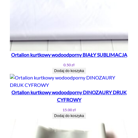
r
n
y
O
L
I
W
K
Ortalion kurtkowy wodoodporny BIAŁY SUBLIMACJA
A
0.50
zł
Dodaj do koszyka
Ortalion kurtkowy wodoodporny DINOZAURY DRUK
CYFROWY
15.00
zł
Dodaj do koszyka