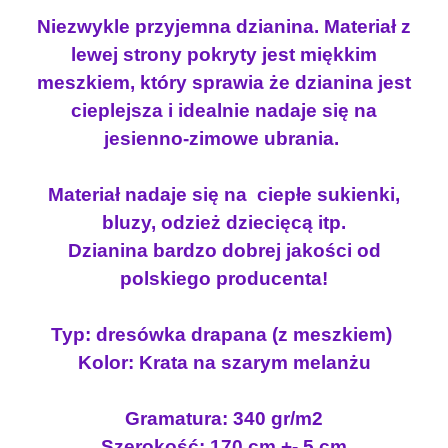
w
y
s
Niezwykle przyjemna dzianina. Materiał z
y
n
ó
lewej strony pokryty jest miękkim
n
o
w
meszkiem, który sprawia że dzianina jest
o
s
k
s
i
cieplejsza i idealnie nadaje się na
a
i
:
g
jesienno-zimowe ubrania.
r
ł
9
u
a
.
Materiał nadaje się na ciepłe sukienki,
b
:
1
bluzy, odzież dziecięcą itp.
a
1
2
Dzianina bardzo dobrej jakości od
d
9
polskiego producenta!
r
.
z
a
0
ł
p
Typ: dresówka drapana (z meszkiem)
0
.
a
Kolor: Krata na szarym melanżu
n
a
z
Gramatura: 340 gr/m2
K
ł
Szerokość: 170 cm +- 5 cm