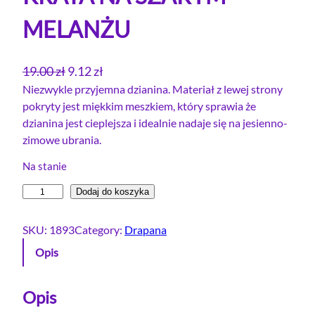
MELANŻU
P
A
19.00
zł
9.12
zł
i
k
Niezwykle przyjemna dzianina. Materiał z lewej strony
pokryty jest miękkim meszkiem, który sprawia że
e
t
dzianina jest cieplejsza i idealnie nadaje się na jesienno-
r
u
zimowe ubrania.
w
a
o
l
Na stanie
t
n
i
Dodaj do koszyka
n
a
l
a
c
o
SKU:
1893
Category:
Drapana
c
e
ś
Opis
e
n
ć
D
n
a
r
Opis
a
w
e