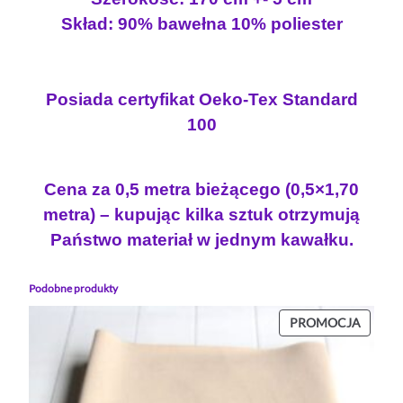
R
.
A
Skład: 90% bawełna 10% poliester
T
A
N
Posiada certyfikat Oeko-Tex Standard
A
100
S
Z
A
Cena za 0,5 metra bieżącego (0,5×1,70
R
metra) – kupując kilka sztuk otrzymują
Y
M
Państwo materiał w jednym kawałku.
M
E
Podobne produkty
L
PROD
PROMOCJA
A
W
N
PROMO
Ż
U