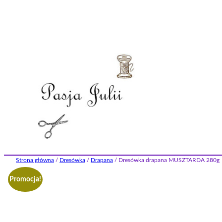
Przejdź
do
treści
Strona główna
/
Dresówka
/
Drapana
/ Dresówka drapana MUSZTARDA 280g
Promocja!