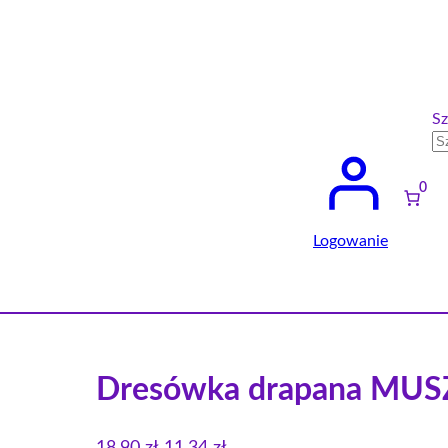
Sz
0
Logowanie
Dresówka drapana MU
P
A