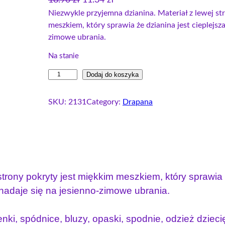
18.90
zł
11.34
zł
i
k
Niezwykle przyjemna dzianina. Materiał z lewej st
meszkiem, który sprawia że dzianina jest cieplejsza 
e
t
zimowe ubrania.
r
u
w
a
Na stanie
o
l
i
Dodaj do koszyka
t
n
l
n
a
o
SKU:
2131
Category:
Drapana
a
c
ś
c
e
ć
e
n
D
r
n
a
e
a
w
s
w
y
trony pokryty jest miękkim meszkiem, który sprawia ż
ó
y
n
 nadaje się na jesienno-zimowe ubrania.
w
n
o
k
o
s
nki, spódnice, bluzy, opaski, spodnie, odzież dziecię
a