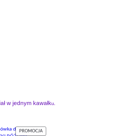
iał w jednym kawałk
u.
T
PRODUKT
PROMOCJA