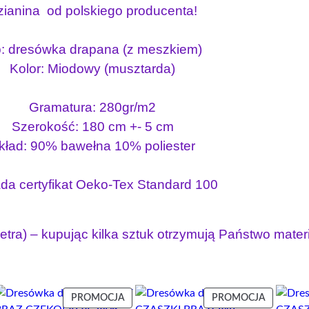
s
i
d
zianina od polskiego producenta!
i
:
r
a
ł
1
: dresówka drapana (z meszkiem)
p
a
1
Kolor: Miodowy (musztarda)
a
:
.
n
1
3
Gramatura: 280gr/m2
a
8
4
M
Szerokość: 180 cm +- 5 cm
.
U
kład: 90% bawełna 10% poliester
9
z
S
0
ł
Z
da certyfikat Oeko-Tex Standard 100
T
.
A
z
R
ł
tra) – kupując kilka sztuk otrzymują Państwo mater
D
.
A
2
8
ODUKT
PRODUKT
PRODUK
PROMOCJA
PROMOCJA
0