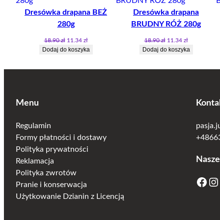
W
W
Dresówka drapana BEŻ
Dresówka drapana
PROMOCJI
PR
280g
BRUDNY RÓŻ 280g
Pierwotna
Aktualna
Pierwotna
Aktualna
18.90
zł
11.34
zł
18.90
zł
11.34
zł
cena
cena
cena
cena
Dodaj do koszyka
Dodaj do koszyka
wynosiła:
wynosi:
wynosiła:
wynosi:
18.90 zł.
11.34 zł.
18.90 zł.
11.34 zł.
Menu
Konta
Regulamin
pasja.
Formy płatności i dostawy
+48663
Polityka prywatności
Nasze
Reklamacja
Polityka zwrotów
Facebook
Instagram
Pranie i konserwacja
Użytkowanie Dzianin z Licencją