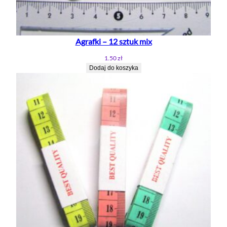
I
A
Ł
Agrafki – 12 sztuk mix
Y
1.50
zł
Dodaj do koszyka