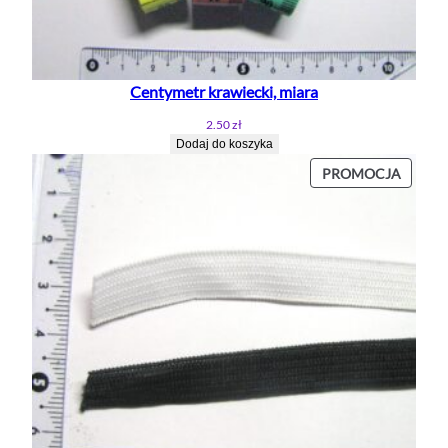
Centymetr krawiecki, miara
2.50
zł
Dodaj do koszyka
PROD
PROMOCJA
W
PROMO