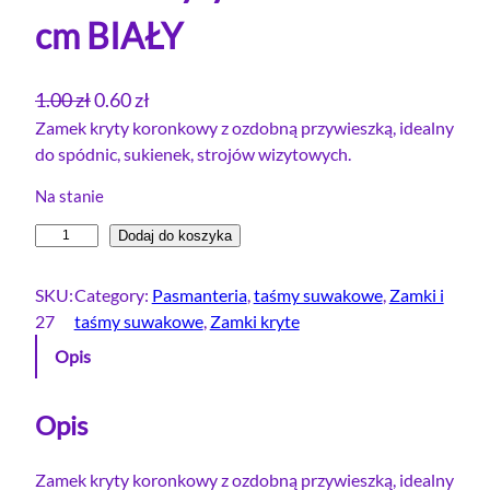
cm BIAŁY
P
A
1.00
zł
0.60
zł
i
k
Zamek kryty koronkowy z ozdobną przywieszką, idealny
do spódnic, sukienek, strojów wizytowych.
e
t
r
u
Na stanie
w
a
i
Dodaj do koszyka
o
l
l
t
n
o
SKU:
Category:
Pasmanteria
, 
taśmy suwakowe
, 
Zamki i
n
a
ś
27
taśmy suwakowe
, 
Zamki kryte
a
c
ć
Opis
c
e
Z
e
n
a
m
Opis
n
a
e
a
w
k
Zamek kryty koronkowy z ozdobną przywieszką, idealny
w
y