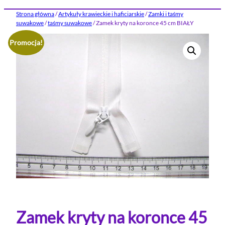
Strona główna
/
Artykuły krawieckie i haficiarskie
/
Zamki i taśmy
suwakowe
/
taśmy suwakowe
/ Zamek kryty na koronce 45 cm BIAŁY
Promocja!
Zamek kryty na koronce 45