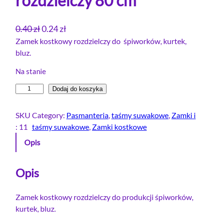
rozdzielczy 80 cm
P
A
0.40
zł
0.24
zł
i
k
Zamek kostkowy rozdzielczy do śpiworków, kurtek,
bluz.
e
t
r
u
Na stanie
w
a
i
Dodaj do koszyka
o
l
l
t
n
o
SKU
Category:
Pasmanteria
, 
taśmy suwakowe
, 
Zamki i
n
a
ś
:
11
taśmy suwakowe
, 
Zamki kostkowe
a
c
ć
Opis
c
e
Z
e
n
a
m
Opis
n
a
e
a
w
k
Zamek kostkowy rozdzielczy do produkcji śpiworków,
w
y
k
kurtek, bluz.
y
n
o