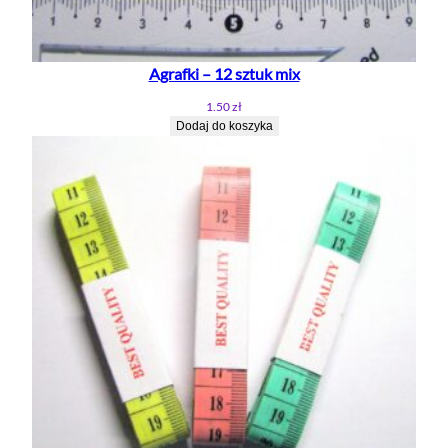
0
c
m
Agrafki – 12 sztuk mix
1.50
zł
Dodaj do koszyka