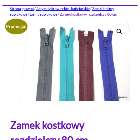
Strona główna
/
Artykuły krawieckie i haficiarskie
/
Zamki i taśmy
suwakowe
/
taśmy suwakowe
/ Zamek kostkowy rozdzielczy 80 cm
Promocja!
Zamek kostkowy