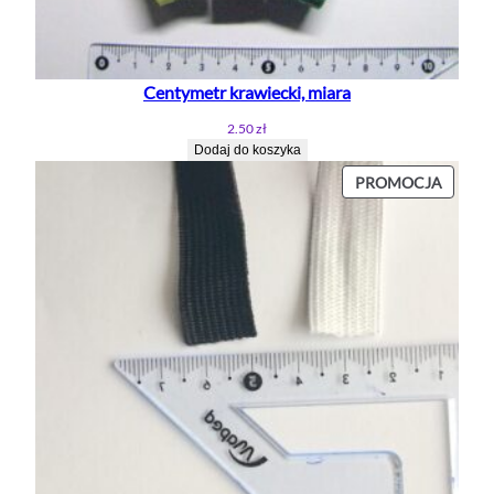
Centymetr krawiecki, miara
2.50
zł
Dodaj do koszyka
PROD
PROMOCJA
W
PROMO