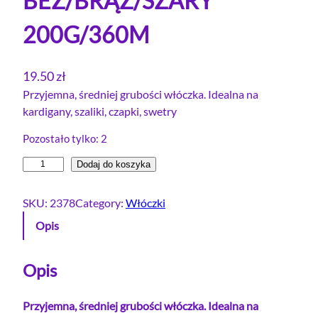
BEŻ/BRĄZ/SZARY
200G/360M
19.50
zł
Przyjemna, średniej grubości włóczka. Idealna na
kardigany, szaliki, czapki, swetry
Pozostało tylko: 2
i
Dodaj do koszyka
l
o
SKU:
2378
Category:
Włóczki
ś
Opis
ć
W
Ł
Opis
Ó
C
Przyjemna, średniej grubości włóczka. Idealna na
Z