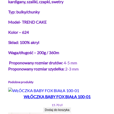
kardigany, szaliki, czapki, swetry
K
Typ: bulky/chunky
A
T
Model- TREND CAKE
R
E
Kolor – 624
N
Skład: 100% akryl
D
C
Waga/długość – 200g / 360m
A
K
Proponowany rozmiar drutów:
4-5 mm
E
Proponowany rozmiar szydełka:
2-3 mm
B
E
Podobne produkty
Ż
/
WŁÓCZKA BABY FOX BIAŁA 100-01
B
R
15.70
zł
Ą
Dodaj do koszyka