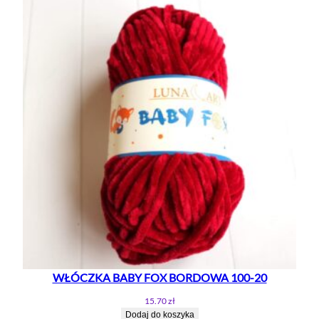
Z
/
S
Z
A
R
Y
2
0
0
G
/
3
6
0
M
WŁÓCZKA BABY FOX BORDOWA 100-20
15.70
zł
Dodaj do koszyka