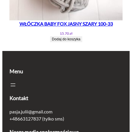
WŁÓCZKA BABY FOX JASNY SZARY 100-33
15.70
zł
Dodaj do koszyka
Menu
Kontakt
pasja.julii@gmail.com
+48663127837 (tylko sms)
Nasze media społecznościowe