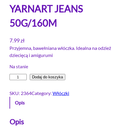
YARNART JEANS
50G/160M
7.99
zł
Przyjemna, bawełniana włóczka. Idealna na odzież
dziecięcą i amigurumi
Na stanie
i
Dodaj do koszyka
l
o
SKU:
2364
Category:
Włóczki
ś
Opis
ć
W
Ł
Opis
Ó