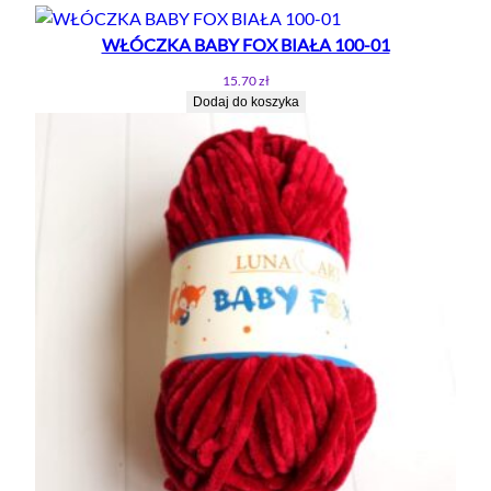
A
R
WŁÓCZKA BABY FOX BIAŁA 100-01
T
15.70
zł
J
Dodaj do koszyka
E
A
N
S
5
0
G
/
1
6
0
M