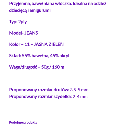
C
Przyjemna, bawełniana włóczka. Idealna na odzież
Z
dziecięcą i amigurumi
K
Typ: 2ply
A
J
Model- JEANS
A
S
Kolor – 11 – JASNA ZIELEŃ
N
Skład: 55% bawełna, 45% akryl
A
Z
Waga/długość – 50g / 160 m
I
E
L
Proponowany rozmiar drutów:
3,5-5 mm
E
Proponowany rozmiar szydełka:
2-4 mm
Ń
Y
A
R
Podobne produkty
N