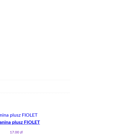
anina plusz FIOLET
17.00
zł