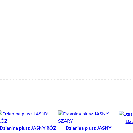
K
R
O
P
K
I
Dzi
Dzianina plusz JASNY RÓŻ
Dzianina plusz JASNY