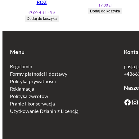
RÓŻ
17.00
zł
Dodaj do koszyka
Pierwotna
Aktualna
17.00
zł
14.45
zł
cena
cena
Dodaj do koszyka
wynosiła:
wynosi:
17.00 zł.
14.45 zł.
Menu
Konta
Regulamin
pasja.
Formy płatności i dostawy
+48663
Polityka prywatności
Nasze
Reklamacja
Polityka zwrotów
Facebook
Instagram
Pranie i konserwacja
Użytkowanie Dzianin z Licencją