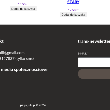
SZARY
18.50
zł
Dodaj do koszyka
17.50
zł
Dodaj do koszyka
kt
trans-newslette
julii@gmail.com
E-MAIL
*
127837 (tylko sms)
 media społecznościowe
pasja-julii.pl
© 2024