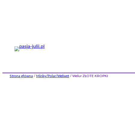
Przejdź
do
treści
Strona główna
/
Minky/Polar/Welwet
/ Welur ZŁOTE KROPKI