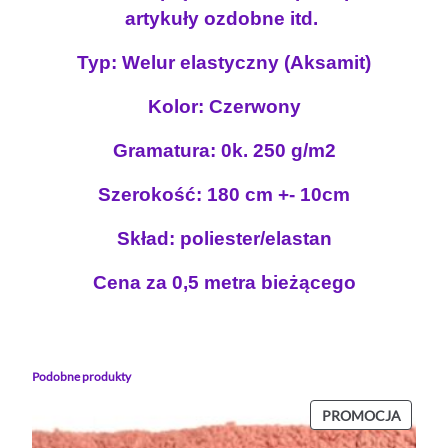
a
artykuły ozdobne itd.
s
t
Typ: Welur elastyczny (Aksamit)
y
c
Kolor: Czerwony
z
n
Gramatura: 0k. 250 g/m2
y
Szerokość: 180 cm +- 10cm
C
Z
Skład: poliester/elastan
E
R
Cena za 0,5 metra bieżącego
W
O
N
Y
Podobne produkty
PROD
PROMOCJA
W