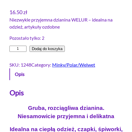
16.50
zł
Niezwykle przyjemna dzianina WELUR – idealna na
odzież, artykuły ozdobne
Pozostało tylko: 2
i
Dodaj do koszyka
l
o
SKU:
1248
Category:
Minky/Polar/Welwet
ś
Opis
ć
W
e
Opis
l
u
Gruba, rozciągliwa dzianina.
r
Niesamowicie przyjemna i delikatna
e
l
Idealna na ciepłą odzież, czapki, śpiworki,