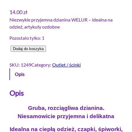
14.00
zł
Niezwykle przyjemna dzianina WELUR – idealna na
odzież, artykuły ozdobne
Pozostało tylko: 1
i
Dodaj do koszyka
l
o
SKU:
1249
Category:
Outlet / ścinki
ś
Opis
ć
W
e
Opis
l
u
Gruba, rozciągliwa dzianina.
r
Niesamowicie przyjemna i delikatna
e
l
Idealna na ciepłą odzież, czapki, śpiworki,