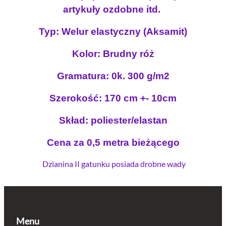
a
artykuły ozdobne itd.
s
t
Typ: Welur elastyczny (Aksamit)
y
c
Kolor: Brudny róż
z
n
Gramatura: 0k. 300 g/m2
y
Szerokość: 170 cm +- 10cm
B
R
Skład: poliester/elastan
U
D
Cena za 0,5 metra bieżącego
N
Y
Dzianina II gatunku posiada drobne wady
R
Ó
Ż
O
Menu
U