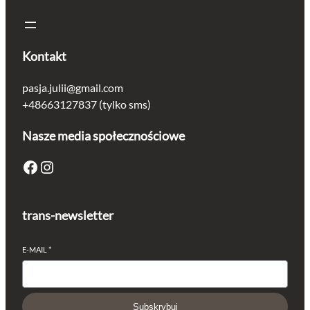
T
L
E
Kontakt
T
pasja.julii@gmail.com
+48663127837 (tylko sms)
Nasze media społecznościowe
Facebook
Instagram
trans-newsletter
E-MAIL
*
Subskrybuj