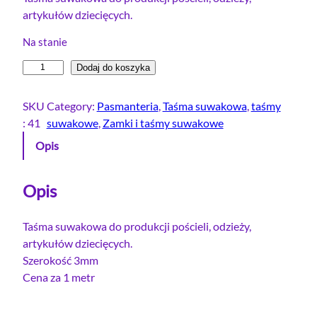
artykułów dziecięcych.
e
t
r
u
Na stanie
w
a
i
Dodaj do koszyka
o
l
l
t
n
o
SKU
Category:
Pasmanteria
, 
Taśma suwakowa
, 
taśmy
n
a
ś
:
41
suwakowe
, 
Zamki i taśmy suwakowe
a
c
ć
Opis
c
e
T
e
n
a
ś
Opis
n
a
m
a
w
a
Taśma suwakowa do produkcji pościeli, odzieży,
w
y
s
artykułów dziecięcych.
y
n
u
Szerokość 3mm
n
o
w
Cena za 1 metr
o
s
a
s
i
k