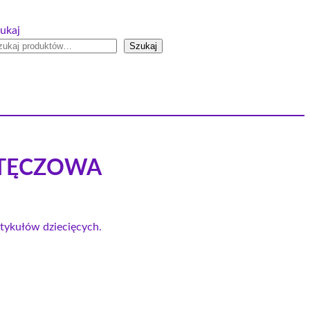
ukaj
Szukaj
 TĘCZOWA
artykułów dziecięcych.