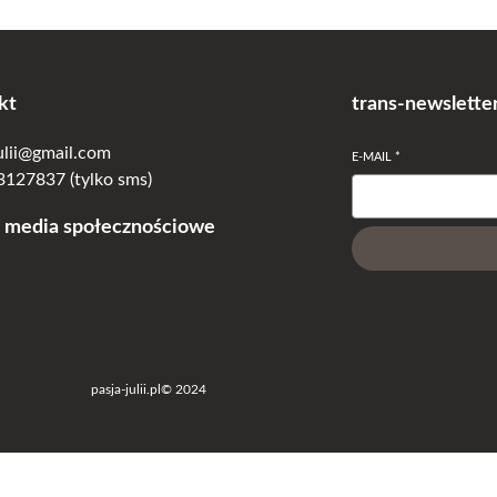
T
Ę
C
Z
kt
trans-newslette
O
W
julii@gmail.com
E-MAIL
*
A
127837 (tylko sms)
 media społecznościowe
pasja-julii.pl
© 2024