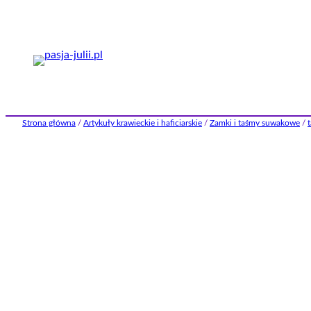
Przejdź
do
treści
Strona główna
/
Artykuły krawieckie i haficiarskie
/
Zamki i taśmy suwakowe
/