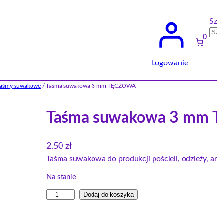
Sz
0
Logowanie
taśmy suwakowe
/ Taśma suwakowa 3 mm TĘCZOWA
Taśma suwakowa 3 mm
2.50
zł
Taśma suwakowa do produkcji pościeli, odzieży, 
Na stanie
i
Dodaj do koszyka
l