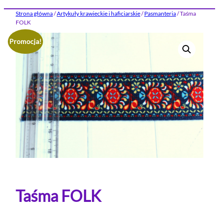
Strona główna
/
Artykuły krawieckie i haficiarskie
/
Pasmanteria
/ Taśma
FOLK
Promocja!
Taśma FOLK