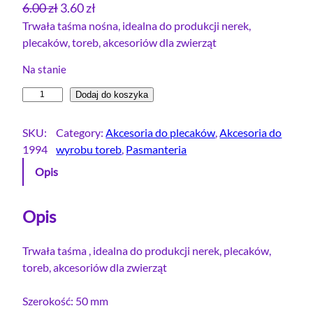
P
A
6.00
zł
3.60
zł
i
k
Trwała taśma nośna, idealna do produkcji nerek,
plecaków, toreb, akcesoriów dla zwierząt
e
t
r
u
Na stanie
w
a
i
Dodaj do koszyka
o
l
l
t
n
o
SKU:
Category:
Akcesoria do plecaków
, 
Akcesoria do
n
a
ś
1994
wyrobu toreb
, 
Pasmanteria
a
c
ć
Opis
c
e
T
e
n
a
ś
Opis
n
a
m
a
w
a
Trwała taśma , idealna do produkcji nerek, plecaków,
w
y
F
toreb, akcesoriów dla zwierząt
y
n
O
n
o
L
Szerokość: 50 mm
o
s
K