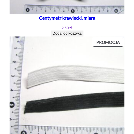
Centymetr krawiecki, miara
2.50
zł
Dodaj do koszyka
PROD
PROMOCJA
W
PROMO