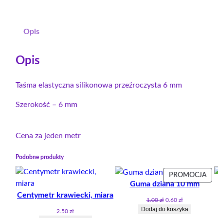
Opis
Opis
Taśma elastyczna silikonowa przeźroczysta 6 mm
Szerokość – 6 mm
Cena za jeden metr
Podobne produkty
PR
PROMOCJA
Guma dziana 10 mm
W
Centymetr krawiecki, miara
PR
Pierwotna
Aktualna
1.00
zł
0.60
zł
cena
cena
Dodaj do koszyka
2.50
zł
wynosiła:
wynosi: