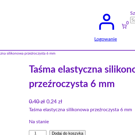
Sz
0
Logowanie
czna silikonowa przeźroczysta 6 mm
Taśma elastyczna siliko
przeźroczysta 6 mm
P
A
0.40
zł
0.24
zł
i
k
Taśma elastyczna silikonowa przeźroczysta 6 mm
e
t
Na stanie
r
u
i
Dodaj do koszyka
w
a