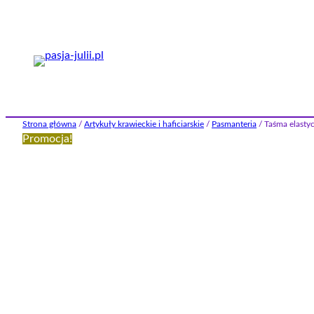
Przejdź
do
treści
Strona główna
/
Artykuły krawieckie i haficiarskie
/
Pasmanteria
/ Taśma elasty
Promocja!