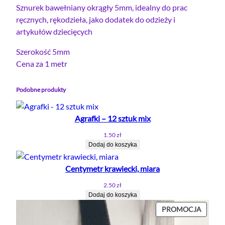
r
Sznurek bawełniany okrągły 5mm, idealny do prac
y
n
e
ręcznych, rękodzieła, jako dodatek do odzieży i
n
o
k
artykułów dziecięcych
o
s
b
s
i
Szerokość 5mm
a
i
:
Cena za 1 metr
w
e
ł
0
ł
a
.
Podobne produkty
n
:
3
i
0
6
Agrafki – 12 sztuk mix
a
.
1.50
zł
n
6
z
Dodaj do koszyka
y
0
ł
o
Centymetr krawiecki, miara
.
k
r
z
2.50
zł
Dodaj do koszyka
ą
ł
g
PROD
PROMOCJA
.
W
ł