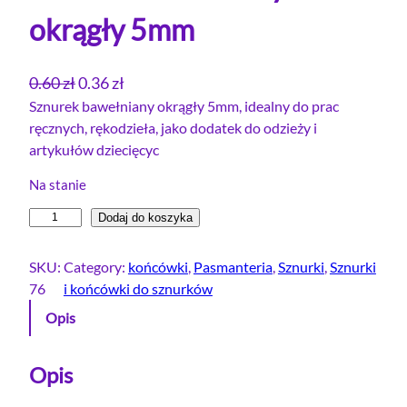
okrągły 5mm
P
A
0.60
zł
0.36
zł
i
k
Sznurek bawełniany okrągły 5mm, idealny do prac
ręcznych, rękodzieła, jako dodatek do odzieży i
e
t
artykułów dziecięcyc
r
u
w
a
Na stanie
o
l
i
Dodaj do koszyka
t
n
l
n
a
o
SKU:
Category:
końcówki
, 
Pasmanteria
, 
Sznurki
, 
Sznurki
a
c
ś
76
i końcówki do sznurków
c
e
ć
Opis
e
n
S
z
n
a
n
Opis
a
w
u
w
y