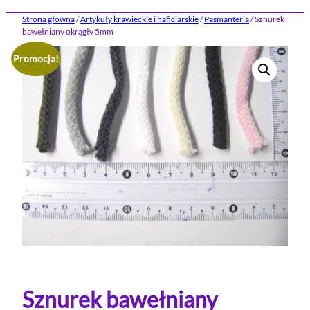
Strona główna
/
Artykuły krawieckie i haficiarskie
/
Pasmanteria
/ Sznurek
bawełniany okrągły 5mm
Promocja!
Sznurek bawełniany