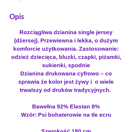
ć
S
i
Opis
n
g
Rozciągliwa dzianina single jersey
l
(dżersej). Przewiewna i lekka, o dużym
e
komforcie użytkowania. Zastosowanie:
j
odzież dziecięca, bluzki, czapki, piżamki,
e
sukienki, spodnie
r
s
Dzianina drukowana cyfrowo – co
e
sprawia że kolor jest żywy i o wiele
y
trwalszy od druków tradycyjnych.
z
e
Bawełna 92% Elastan 8%
l
Wzór: Psi bohaterowie na tle ecru
a
s
t
Szerokość 180 cm