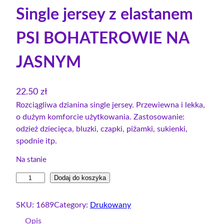
Single jersey z elastanem
PSI BOHATEROWIE NA
JASNYM
22.50
zł
Rozciągliwa dzianina single jersey. Przewiewna i lekka,
o dużym komforcie użytkowania. Zastosowanie:
odzież dziecięca, bluzki, czapki, piżamki, sukienki,
spodnie itp.
Na stanie
i
Dodaj do koszyka
l
o
SKU:
1689
Category:
Drukowany
ś
Opis