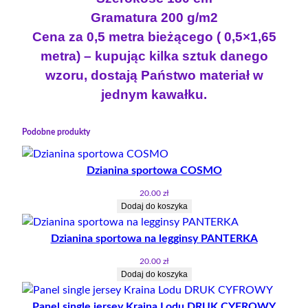
a
Gramatura 200 g/m2
n
Cena za 0,5 metra bieżącego ( 0,5×1,65
e
metra) – kupując kilka sztuk danego
m
wzoru, dostają Państwo materiał w
P
S
jednym kawałku.
I
B
Podobne produkty
O
H
Dzianina sportowa COSMO
A
T
20.00
zł
E
Dodaj do koszyka
R
Dzianina sportowa na legginsy PANTERKA
O
W
20.00
zł
I
Dodaj do koszyka
E
N
Panel single jersey Kraina Lodu DRUK CYFROWY