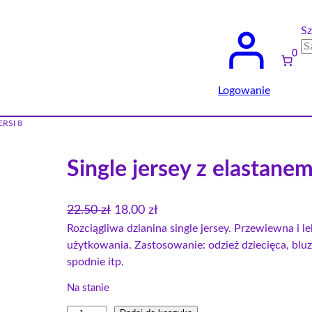
Sz
0
Logowanie
ERSI 8
Single jersey z elastan
P
A
22.50
zł
18.00
zł
i
k
Rozciągliwa dzianina single jersey. Przewiewna i 
użytkowania. Zastosowanie: odzież dziecięca, bluzk
e
t
spodnie itp.
r
u
w
a
Na stanie
o
l