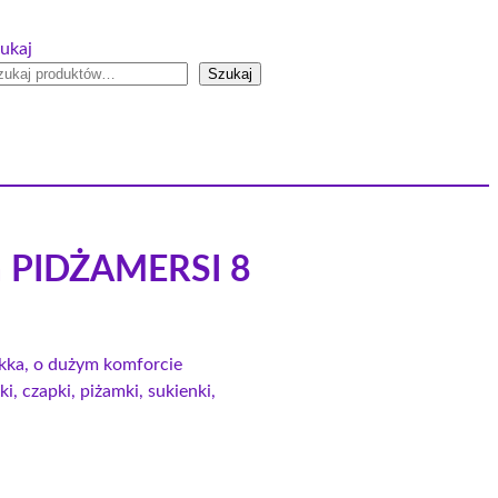
ukaj
Szukaj
em PIDŻAMERSI 8
lekka, o dużym komforcie
i, czapki, piżamki, sukienki,