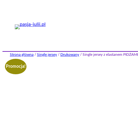
Przejdź
do
treści
Strona główna
/
Single jersey
/
Drukowany
/ Single jersey z elastanem PIDŻAM
Promocja!