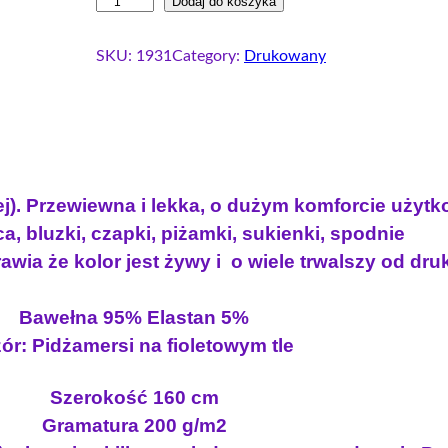
i
Dodaj do koszyka
t
n
l
n
a
o
SKU:
1931
Category:
Drukowany
a
c
ś
c
e
ć
e
n
S
i
n
a
n
a
w
g
w
y
sej). Przewiewna i lekka, o dużym komforcie użyt
l
y
n
a, bluzki, czapki, piżamki, sukienki, spodnie
e
n
o
wia że kolor jest żywy i o wiele trwalszy od dr
j
o
s
e
s
i
r
Bawełna 95% Elastan 5%
i
:
s
ór: Pidżamersi na fioletowym tle
e
ł
1
y
a
8
Szerokość 160 cm
z
:
.
Gramatura 200 g/m2
e
2
0