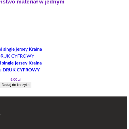
aństwo materiał w jednym
 single jersey Kraina
u DRUK CYFROWY
8.00
zł
Dodaj do koszyka
r