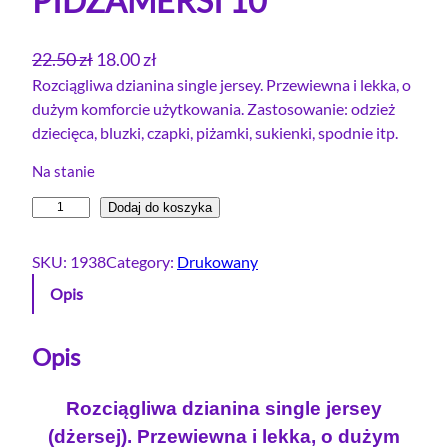
PIDŻAMERSI 10
P
A
22.50
zł
18.00
zł
i
k
Rozciągliwa dzianina single jersey. Przewiewna i lekka, o
dużym komforcie użytkowania. Zastosowanie: odzież
e
t
dziecięca, bluzki, czapki, piżamki, sukienki, spodnie itp.
r
u
w
a
Na stanie
o
l
i
Dodaj do koszyka
t
n
l
n
a
o
SKU:
1938
Category:
Drukowany
a
c
ś
Opis
c
e
ć
e
n
S
i
Opis
n
a
n
a
w
g
w
y
Rozciągliwa dzianina single jersey
l
y
n
(dżersej). Przewiewna i lekka, o dużym
e