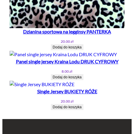
Dzianina sportowa na legginsy PANTERKA
20.00
zł
Dodaj do koszyka
Panel single jersey Kraina Lodu DRUK CYFROWY
8.00
zł
Dodaj do koszyka
Single Jersey BUKIETY RÓŻE
20.00
zł
Dodaj do koszyka