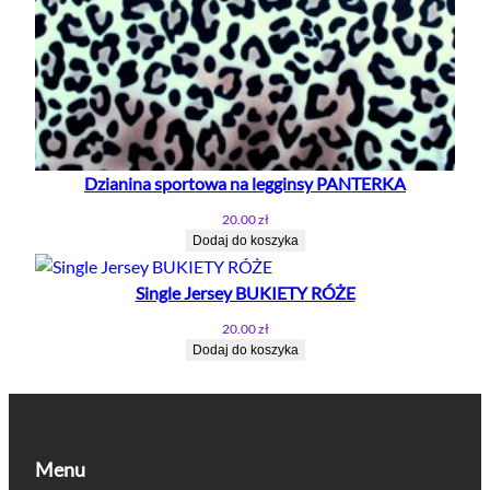
Dzianina sportowa na legginsy PANTERKA
20.00
zł
Dodaj do koszyka
Single Jersey BUKIETY RÓŻE
20.00
zł
Dodaj do koszyka
Menu