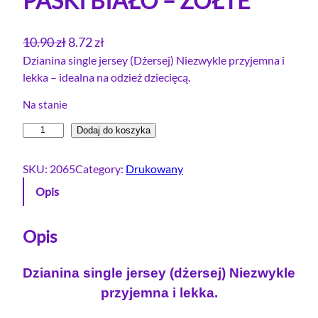
PASKI BIAŁO – ŻÓŁTE
P
A
10.90
zł
8.72
zł
i
k
Dzianina single jersey (Dżersej) Niezwykle przyjemna i
lekka – idealna na odzież dziecięcą.
e
t
r
u
Na stanie
w
a
i
Dodaj do koszyka
o
l
l
t
n
o
SKU:
2065
Category:
Drukowany
n
a
ś
Opis
a
c
ć
c
e
S
e
n
i
Opis
n
n
a
g
a
w
Dzianina single jersey (dżersej) Niezwykle
l
w
y
przyjemna i lekka.
e
y
n
j