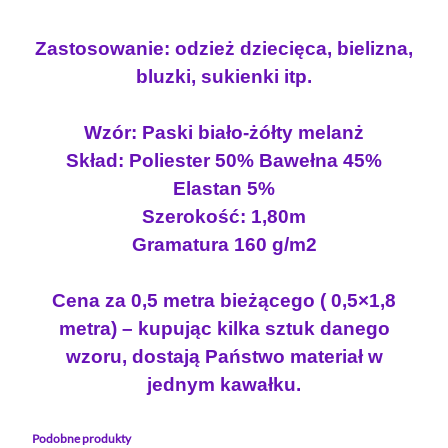
n
o
e
o
s
r
Zastosowanie: odzież dziecięca, bielizna,
s
i
s
bluzki, sukienki itp.
i
:
e
y
ł
8
Wzór: Paski biało-żółty melanż
z
a
.
Skład: Poliester 50% Bawełna 45%
e
:
7
Elastan 5%
l
1
2
a
Szerokość: 1,80m
0
s
Gramatura 160 g/m2
.
z
t
9
ł
a
Cena za 0,5 metra bieżącego ( 0,5×1,8
0
.
n
metra) – kupując kilka sztuk danego
e
wzoru, dostają Państwo materiał w
m
z
P
jednym kawałku.
ł
A
.
S
Podobne produkty