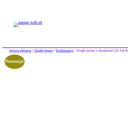
Przejdź
do
treści
Strona główna
/
Single jersey
/
Drukowany
/ Single jersey z elastanem LIS 
Promocja!