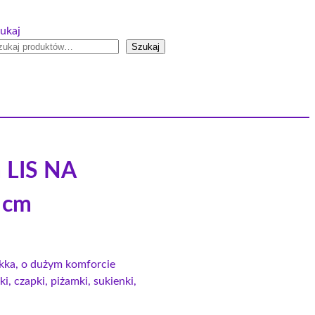
ukaj
Szukaj
m LIS NA
 cm
lekka, o dużym komforcie
i, czapki, piżamki, sukienki,