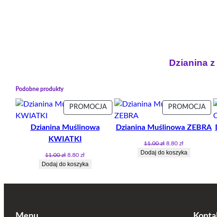
Dzianina z
Podobne produkty
PRODUKT
PR
PROMOCJA
PROMOCJA
W
W
Dzianina Muślinowa
Dzianina Muślinowa ZEBRA
PROMOCJI
PR
KWIATKI
Pierwotna
Aktualna
11.00
zł
8.80
zł
cena
cena
Dodaj do koszyka
Pierwotna
Aktualna
11.00
zł
8.80
zł
wynosiła:
wynosi:
cena
cena
Dodaj do koszyka
11.00 zł.
8.80 zł.
wynosiła:
wynosi:
11.00 zł.
8.80 zł.
Menu
Konta