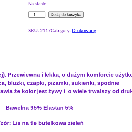
w
a
Na stanie
o
l
i
Dodaj do koszyka
t
n
l
n
a
o
SKU:
2117
Category:
Drukowany
a
c
ś
c
e
ć
e
n
S
i
n
a
n
a
w
g
w
y
sej). Przewiewna i lekka, o dużym komforcie użyt
l
y
n
a, bluzki, czapki, piżamki, sukienki, spodnie
e
n
o
wia że kolor jest żywy i o wiele trwalszy od dr
j
o
s
e
s
i
r
Bawełna 95% Elastan 5%
i
:
s
e
ł
1
zór: Lis na tle butelkowa zieleń
y
a
0