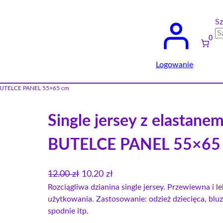
Sz
0
Logowanie
NA BUTELCE PANEL 55×65 cm
Single jersey z elastane
BUTELCE PANEL 55×65
P
A
12.00
zł
10.20
zł
i
k
Rozciągliwa dzianina single jersey. Przewiewna i 
użytkowania. Zastosowanie: odzież dziecięca, bluzk
e
t
spodnie itp.
r
u