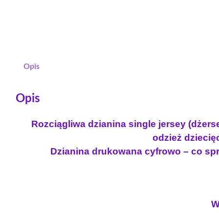
Opis
Opis
Rozciągliwa dzianina single jersey (dżer
odzież dziecięc
Dzianina drukowana cyfrowo – co spra
W