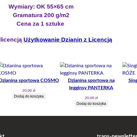
z
:
.
Wymiary: OK 55×65 cm
e
1
2
Gramatura 200 g/m2
l
2
0
Cena za 1 sztuke
a
.
s
0
z
 licencją
Użytkowanie Dzianin z Licencją
t
0
ł
a
n
.
e
z
ODUKT
m
ł
L
.
Dzianina sportowa COSMO
Dzianina sportowa na
Sin
OMOCJI
I
legginsy PANTERKA
20.00
zł
S
Dodaj do koszyka
20.00
zł
N
Dodaj do koszyka
A
B
U
T
E
kt
trans-newslette