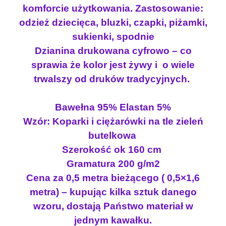
komforcie użytkowania. Zastosowanie:
j
odzież dziecięca, bluzki, czapki, piżamki,
e
r
sukienki, spodnie
s
Dzianina drukowana cyfrowo – co
e
sprawia że kolor jest żywy i o wiele
y
trwalszy od druków tradycyjnych.
z
e
Bawełna 95% Elastan 5%
l
a
Wzór: Koparki i ciężarówki na tle zieleń
s
butelkowa
t
Szerokość ok 160 cm
a
Gramatura 200 g/m2
n
Cena za 0,5 metra bieżącego ( 0,5×1,6
e
metra) – kupując kilka sztuk danego
m
K
wzoru, dostają Państwo materiał w
O
jednym kawałku.