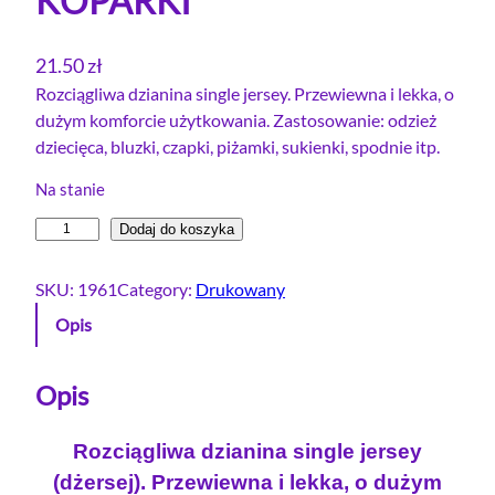
KOPARKI
21.50
zł
Rozciągliwa dzianina single jersey. Przewiewna i lekka, o
dużym komforcie użytkowania. Zastosowanie: odzież
dziecięca, bluzki, czapki, piżamki, sukienki, spodnie itp.
Na stanie
i
Dodaj do koszyka
l
o
SKU:
1961
Category:
Drukowany
ś
Opis
ć
S
i
Opis
n
g
Rozciągliwa dzianina single jersey
l
(dżersej). Przewiewna i lekka, o dużym
e