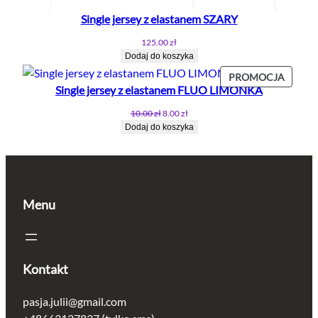
Single jersey z elastanem SZARY
125.00
zł
Dodaj do koszyka
PROD
PROMOCJA
Single jersey z elastanem FLUO LIMONKA
W
PROMO
Pierwotna
Aktualna
10.00
zł
8.00
zł
cena
cena
Dodaj do koszyka
wynosiła:
wynosi:
10.00 zł.
8.00 zł.
Menu
Kontakt
pasja.julii@gmail.com