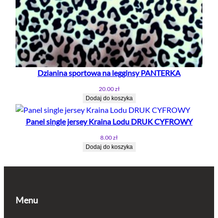
Dzianina sportowa na legginsy PANTERKA
20.00
zł
Dodaj do koszyka
Panel single jersey Kraina Lodu DRUK CYFROWY
8.00
zł
Dodaj do koszyka
Menu