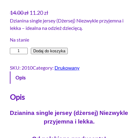
P
A
14.00
zł
11.20
zł
i
k
Dzianina single jersey (Dżersej) Niezwykle przyjemna i
lekka – idealna na odzież dziecięcą.
e
t
r
u
Na stanie
w
a
i
Dodaj do koszyka
o
l
l
t
n
o
SKU:
2010
Category:
Drukowany
n
a
ś
Opis
a
c
ć
c
e
S
e
n
i
Opis
n
n
a
g
a
w
Dzianina single jersey (dżersej) Niezwykle
l
w
y
przyjemna i lekka.
e
y
n
j
n
o