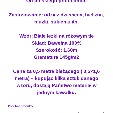
Od polskiego producenta!
e
o
s
r
s
i
s
Zastosowanie: odzież dziecięca, bielizna,
i
:
e
bluzki, sukienki itp.
y
ł
1
Ł
a
1
Wzór: Białe łezki na różowym tle
E
:
.
Skład: Bawełna 100%
Z
1
2
K
Szerokość: 1,60m
4
0
I
Gramatura 145g/m2
.
N
0
z
A
Cena za 0,5 metra bieżącego ( 0,5×1,6
0
ł
R
metra) – kupując kilka sztuk danego
Ó
.
wzoru, dostają Państwo materiał w
Ż
z
U
jednym kawałku.
ł
.
Podobne produkty