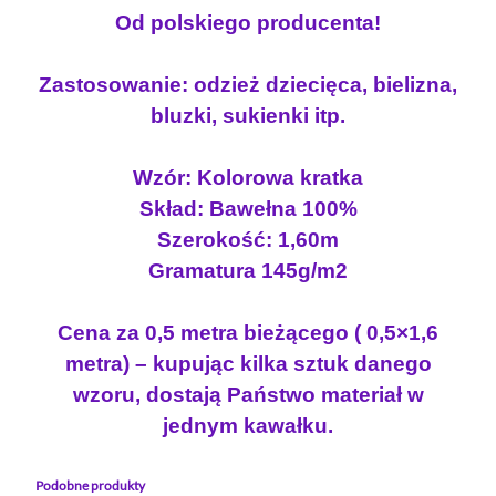
Od polskiego producenta!
e
r
s
Zastosowanie: odzież dziecięca, bielizna,
e
bluzki, sukienki itp.
y
K
Wzór: Kolorowa kratka
R
Skład: Bawełna 100%
A
T
Szerokość: 1,60m
A
Gramatura 145g/m2
K
O
Cena za 0,5 metra bieżącego ( 0,5×1,6
L
metra) – kupując kilka sztuk danego
O
wzoru, dostają Państwo materiał w
R
O
jednym kawałku.
W
A
Podobne produkty