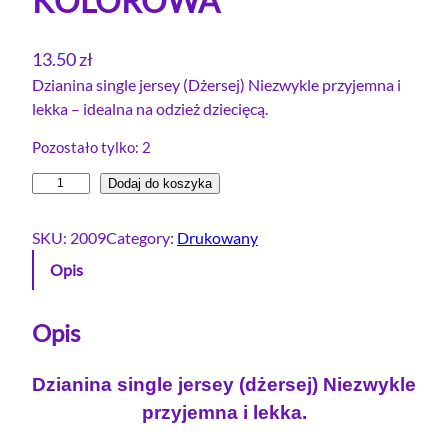
KOLOROWA
13.50
zł
Dzianina single jersey (Dżersej) Niezwykle przyjemna i
lekka – idealna na odzież dziecięcą.
Pozostało tylko: 2
i
Dodaj do koszyka
l
o
SKU:
2009
Category:
Drukowany
ś
Opis
ć
S
i
Opis
n
g
Dzianina single jersey (dżersej) Niezwykle
l
przyjemna i lekka.
e
j