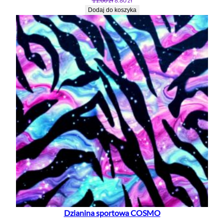
11.00
zł
8.80
zł
cena
cena
Dodaj do koszyka
wynosiła:
wynosi:
11.00 zł.
8.80 zł.
Dzianina sportowa COSMO