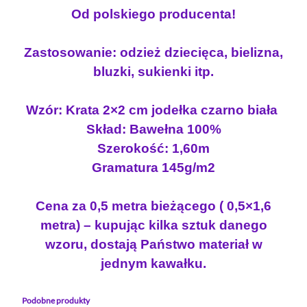
n
o
Od polskiego producenta!
e
o
s
r
s
i
s
Zastosowanie: odzież dziecięca, bielizna,
i
:
e
bluzki, sukienki itp.
y
ł
1
K
a
1
Wzór: Krata 2×2 cm jodełka czarno biała
R
:
.
Skład: Bawełna 100%
A
1
2
T
Szerokość: 1,60m
4
0
A
Gramatura 145g/m2
.
C
0
z
Z
Cena za 0,5 metra bieżącego ( 0,5×1,6
0
ł
A
metra) – kupując kilka sztuk danego
R
.
wzoru, dostają Państwo materiał w
N
z
O
jednym kawałku.
ł
B
.
I
Podobne produkty