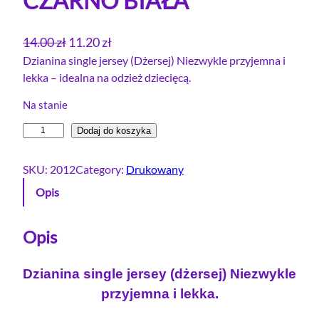
CZARNO BIAŁA
P
A
14.00
zł
11.20
zł
i
k
Dzianina single jersey (Dżersej) Niezwykle przyjemna i
lekka – idealna na odzież dziecięcą.
e
t
r
u
Na stanie
w
a
i
Dodaj do koszyka
o
l
l
t
n
o
SKU:
2012
Category:
Drukowany
n
a
ś
Opis
a
c
ć
c
e
S
e
n
i
Opis
n
n
a
g
a
w
Dzianina single jersey (dżersej) Niezwykle
l
w
y
przyjemna i lekka.
e
y
n
j