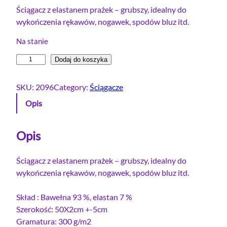
Ściągacz z elastanem prażek – grubszy, idealny do
wykończenia rękawów, nogawek, spodów bluz itd.
Na stanie
i
Dodaj do koszyka
l
o
SKU:
2096
Category:
Ściągacze
ś
Opis
ć
Ś
c
Opis
i
ą
Ściągacz z elastanem prażek – grubszy, idealny do
g
wykończenia rękawów, nogawek, spodów bluz itd.
a
c
Skład : Bawełna 93 %, elastan 7 %
z
Szerokość: 50X2cm +-5cm
p
Gramatura: 300 g/m2