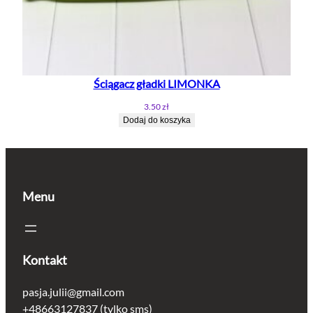
Ściągacz gładki LIMONKA
3.50
zł
Dodaj do koszyka
Menu
Kontakt
pasja.julii@gmail.com
+48663127837 (tylko sms)