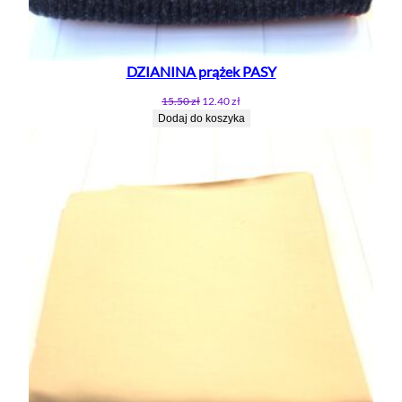
DZIANINA prążek PASY
Pierwotna
Aktualna
15.50
zł
12.40
zł
cena
cena
Dodaj do koszyka
wynosiła:
wynosi:
15.50 zł.
12.40 zł.