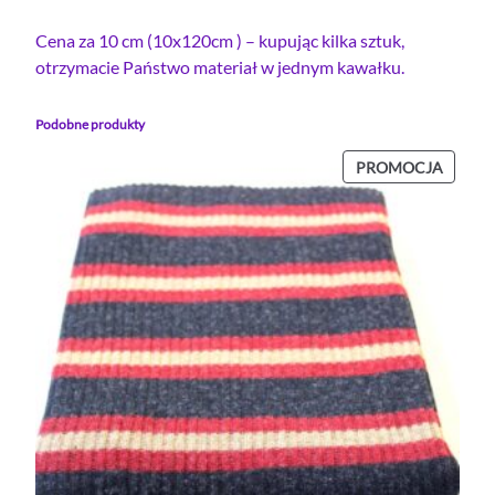
r
ą
Cena za 10 cm (10x120cm ) – kupując kilka sztuk,
ż
otrzymacie Państwo materiał w jednym kawałku.
e
k
Podobne produkty
G
R
PROD
PROMOCJA
W
A
PROMO
F
I
T