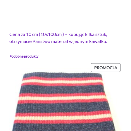
r
ą
ż
e
k
Cena za 10 cm (10x100cm ) – kupując kilka sztuk,
F
otrzymacie Państwo materiał w jednym kawałku.
L
U
Podobne produkty
O
R
PROD
PROMOCJA
Ó
W
Ż
PROMO