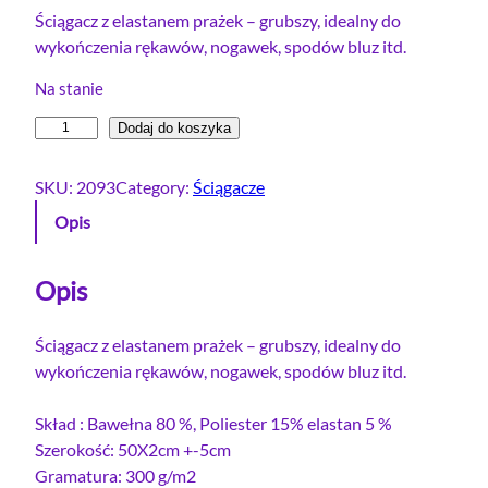
Ściągacz z elastanem prażek – grubszy, idealny do
wykończenia rękawów, nogawek, spodów bluz itd.
Na stanie
i
Dodaj do koszyka
l
o
SKU:
2093
Category:
Ściągacze
ś
Opis
ć
Ś
c
Opis
i
ą
Ściągacz z elastanem prażek – grubszy, idealny do
g
wykończenia rękawów, nogawek, spodów bluz itd.
a
c
Skład : Bawełna 80 %, Poliester 15% elastan 5 %
z
Szerokość: 50X2cm +-5cm
p
Gramatura: 300 g/m2