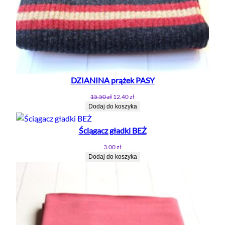
DZIANINA prążek PASY
Pierwotna
Aktualna
15.50
zł
12.40
zł
cena
cena
Dodaj do koszyka
wynosiła:
wynosi:
15.50 zł.
12.40 zł.
Ściągacz gładki BEŻ
3.00
zł
Dodaj do koszyka