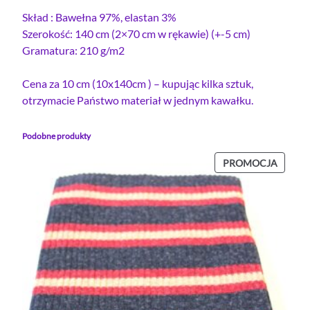
Skład : Bawełna 97%, elastan 3%
Szerokość: 140 cm (2×70 cm w rękawie) (+-5 cm)
Gramatura: 210 g/m2
Cena za 10 cm (10x140cm ) – kupując kilka sztuk,
otrzymacie Państwo materiał w jednym kawałku.
Podobne produkty
PROD
PROMOCJA
W
PROMO