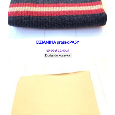
DZIANINA prążek PASY
Pierwotna
Aktualna
15.50
zł
12.40
zł
cena
cena
Dodaj do koszyka
wynosiła:
wynosi:
15.50 zł.
12.40 zł.