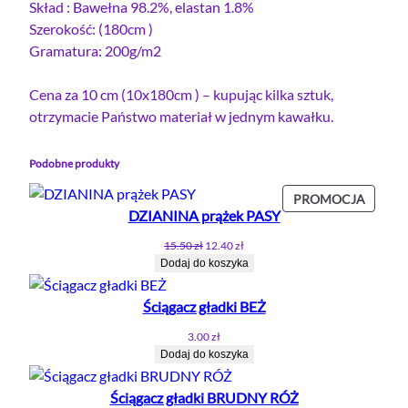
Skład : Bawełna 98.2%, elastan 1.8%
Szerokość: (180cm )
Gramatura: 200g/m2
Cena za 10 cm (10x180cm ) – kupując kilka sztuk,
otrzymacie Państwo materiał w jednym kawałku.
Podobne produkty
PROD
PROMOCJA
DZIANINA prążek PASY
W
PROMO
Pierwotna
Aktualna
15.50
zł
12.40
zł
cena
cena
Dodaj do koszyka
wynosiła:
wynosi:
15.50 zł.
12.40 zł.
Ściągacz gładki BEŻ
3.00
zł
Dodaj do koszyka
Ściągacz gładki BRUDNY RÓŻ