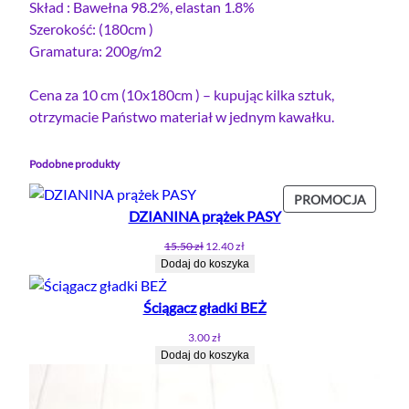
Skład : Bawełna 98.2%, elastan 1.8%
Szerokość: (180cm )
Gramatura: 200g/m2
Cena za 10 cm (10x180cm ) – kupując kilka sztuk,
otrzymacie Państwo materiał w jednym kawałku.
Podobne produkty
PROD
PROMOCJA
DZIANINA prążek PASY
W
PROMO
Pierwotna
Aktualna
15.50
zł
12.40
zł
cena
cena
Dodaj do koszyka
wynosiła:
wynosi:
15.50 zł.
12.40 zł.
Ściągacz gładki BEŻ
3.00
zł
Dodaj do koszyka