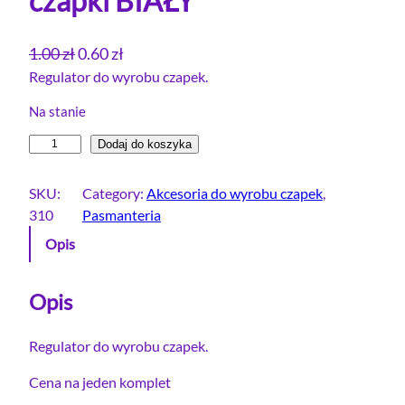
czapki BIAŁY
P
A
1.00
zł
0.60
zł
i
k
Regulator do wyrobu czapek.
e
t
Na stanie
r
u
i
Dodaj do koszyka
w
a
l
o
l
o
SKU:
Category:
Akcesoria do wyrobu czapek
, 
t
n
ś
310
Pasmanteria
n
a
ć
Opis
a
c
R
c
e
e
e
n
g
Opis
u
n
a
l
a
w
Regulator do wyrobu czapek.
a
w
y
Cena na jeden komplet
t
y
n
o