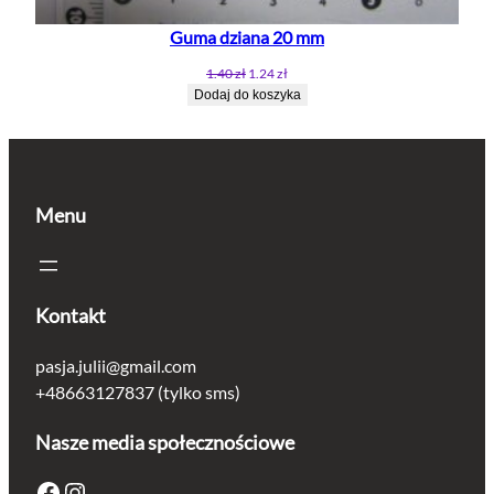
Guma dziana 20 mm
Pierwotna
Aktualna
1.40
zł
1.24
zł
cena
cena
Dodaj do koszyka
wynosiła:
wynosi:
1.40 zł.
1.24 zł.
Menu
Kontakt
pasja.julii@gmail.com
+48663127837 (tylko sms)
Nasze media społecznościowe
Facebook
Instagram