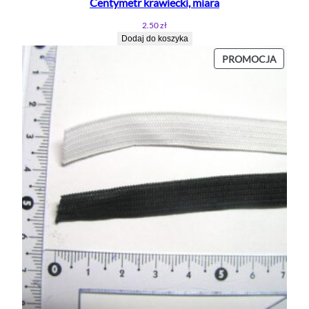
Centymetr krawiecki, miara
2.50
zł
Dodaj do koszyka
PROD
PROMOCJA
W
PROMO