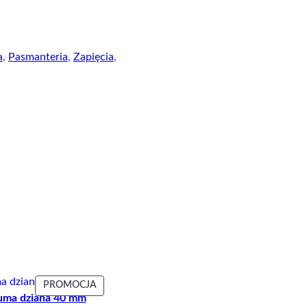
a
, 
Pasmanteria
, 
Zapięcia
, 
T
PRODUKT
PROMOCJA
ma dziana 40 mm
W