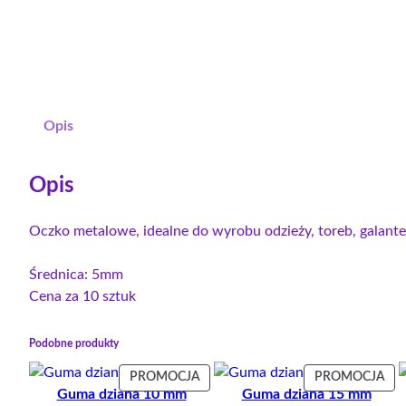
Opis
Opis
Oczko metalowe, idealne do wyrobu odzieży, toreb, galanteri
Średnica: 5mm
Cena za 10 sztuk
Podobne produkty
PRODUKT
PR
PROMOCJA
PROMOCJA
Guma dziana 10 mm
Guma dziana 15 mm
W
W