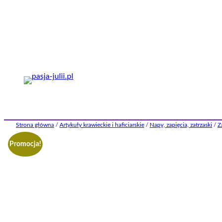
Przejdź
do
treści
Strona główna
/
Artykuły krawieckie i haficiarskie
/
Napy, zapięcia, zatrzaski
/
Z
Promocja!