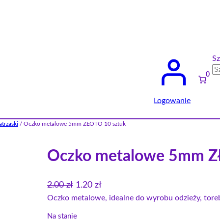
Sz
0
Logowanie
atrzaski
/ Oczko metalowe 5mm ZŁOTO 10 sztuk
Oczko metalowe 5mm Z
P
A
2.00
zł
1.20
zł
i
k
Oczko metalowe, idealne do wyrobu odzieży, toreb
e
t
Na stanie