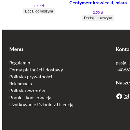
Centymetr krawiecki, miara
1.50
zł
Dodaj do koszyka
2.50
zł
Dodaj do koszyka
Menu
Konta
Regulamin
pasja.
Formy płatności i dostawy
+48663
Polityka prywatności
Nasze
Reklamacja
Polityka zwrotów
Facebook
Instagram
Pranie i konserwacja
Użytkowanie Dzianin z Licencją