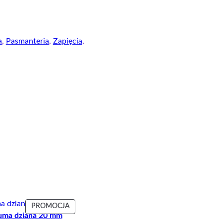
a
, 
Pasmanteria
, 
Zapięcia
, 
T
PRODUKT
PROMOCJA
ma dziana 20 mm
W