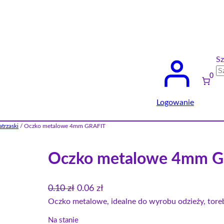
Sz
0
Logowanie
atrzaski
/ Oczko metalowe 4mm GRAFIT
Oczko metalowe 4mm G
P
A
0.10
zł
0.06
zł
i
k
Oczko metalowe, idealne do wyrobu odzieży, toreb
e
t
Na stanie