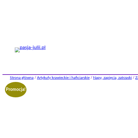
Przejdź
do
treści
Strona główna
/
Artykuły krawieckie i haficiarskie
/
Napy, zapięcia, zatrzaski
/
Z
Promocja!