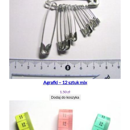
5
m
m
Agrafki – 12 sztuk mix
1.50
zł
Dodaj do koszyka