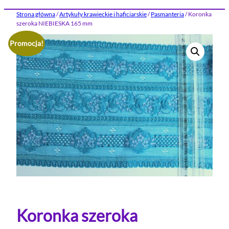
Strona główna
/
Artykuły krawieckie i haficiarskie
/
Pasmanteria
/ Koronka
szeroka NIEBIESKA 165 mm
Promocja!
Koronka szeroka