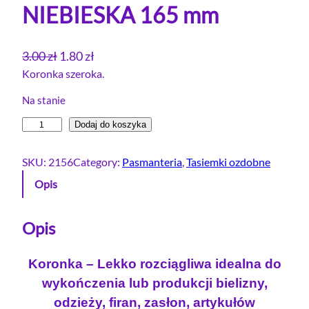
NIEBIESKA 165 mm
P
A
3.00
zł
1.80
zł
i
k
Koronka szeroka.
e
t
Na stanie
r
u
i
Dodaj do koszyka
w
a
l
o
l
o
SKU:
2156
Category:
Pasmanteria
, 
Tasiemki ozdobne
t
n
ś
Opis
n
a
ć
a
c
K
c
e
o
Opis
e
n
r
o
n
a
Koronka – Lekko rozciągliwa idealna do
n
a
w
wykończenia lub produkcji bielizny,
k
w
y
odzieży, firan, zasłon, artykułów
a