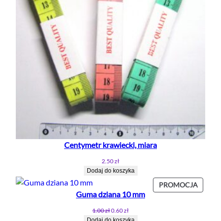
Centymetr krawiecki, miara
2.50
zł
Dodaj do koszyka
PROD
PROMOCJA
Guma dziana 10 mm
W
PROMO
Pierwotna
Aktualna
1.00
zł
0.60
zł
cena
cena
Dodaj do koszyka