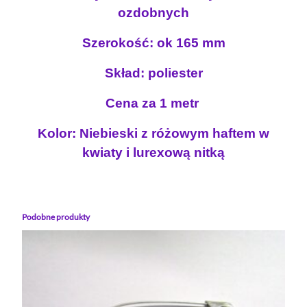
y
n
ozdobnych
s
n
o
z
Szerokość: ok 165 mm
o
s
e
s
i
r
Skład: poliester
i
:
o
k
ł
1
Cena za 1 metr
a
a
.
N
Kolor: Niebieski z różowym haftem w
:
8
I
kwiaty i lurexową nitką
3
0
E
.
B
0
z
I
0
ł
E
Podobne produkty
.
S
K
z
A
ł
1
.
6