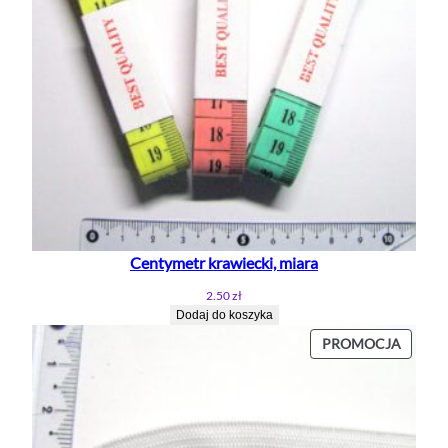
Centymetr krawiecki, miara
2.50
zł
Dodaj do koszyka
PROD
PROMOCJA
W
PROMO