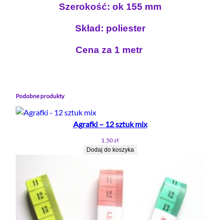
Szerokość: ok 155 mm
n
o
z
o
s
e
Skład: poliester
s
i
r
i
:
o
Cena za 1 metr
k
ł
1
a
a
.
B
:
8
I
Podobne produkty
3
0
A
.
Ł
Agrafki – 12 sztuk mix
0
z
A
0
ł
1.50
zł
1
Dodaj do koszyka
.
5
5
z
m
ł
m
.