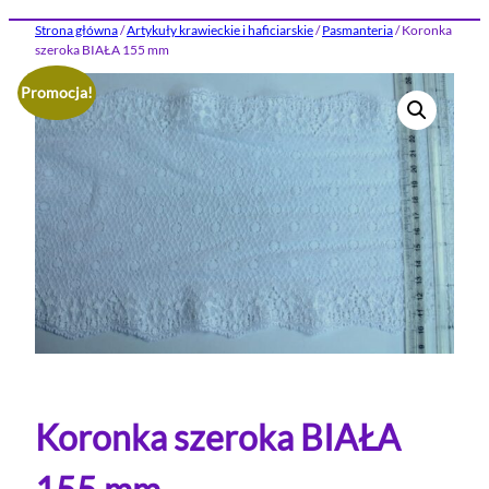
Strona główna
/
Artykuły krawieckie i haficiarskie
/
Pasmanteria
/ Koronka
szeroka BIAŁA 155 mm
Promocja!
Koronka szeroka BIAŁA