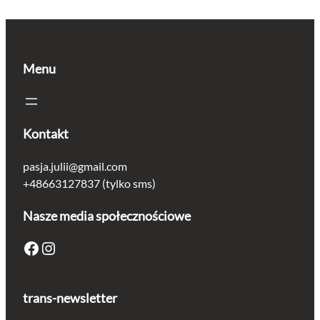
wynosiła:
wynosi:
1.40 zł.
1.24 zł.
Menu
Kontakt
pasja.julii@gmail.com
+48663127837 (tylko sms)
Nasze media społecznościowe
Facebook
Instagram
trans-newsletter