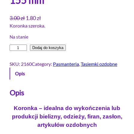
155 mm
P
A
3.00
zł
1.80
zł
i
k
Koronka szeroka.
e
t
Na stanie
r
u
i
Dodaj do koszyka
w
a
l
o
l
o
SKU:
2160
Category:
Pasmanteria
, 
Tasiemki ozdobne
t
n
ś
Opis
n
a
ć
a
c
K
c
e
o
Opis
e
n
r
o
n
a
Koronka – idealna do wykończenia lub
n
a
w
produkcji bielizny, odzieży, firan, zasłon,
k
w
y
artykułów ozdobnych
a
y
n
s