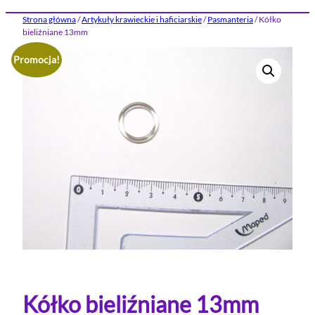
Strona główna
/
Artykuły krawieckie i haficiarskie
/
Pasmanteria
/ Kółko
bieliźniane 13mm
Promocja!
Kółko bieliźniane 13mm