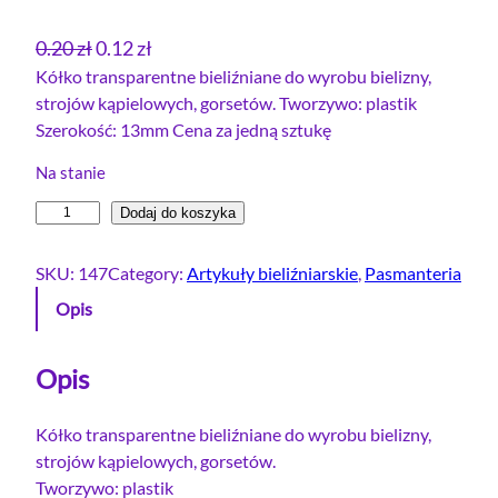
P
A
0.20
zł
0.12
zł
i
k
Kółko transparentne bieliźniane do wyrobu bielizny,
strojów kąpielowych, gorsetów. Tworzywo: plastik
e
t
Szerokość: 13mm Cena za jedną sztukę
r
u
w
a
Na stanie
o
l
i
Dodaj do koszyka
t
n
l
n
a
o
SKU:
147
Category:
Artykuły bieliźniarskie
, 
Pasmanteria
a
c
ś
Opis
c
e
ć
e
n
K
ó
Opis
n
a
ł
a
w
k
Kółko transparentne bieliźniane do wyrobu bielizny,
w
y
o
strojów kąpielowych, gorsetów.
y
n
b
Tworzywo: plastik
n
o