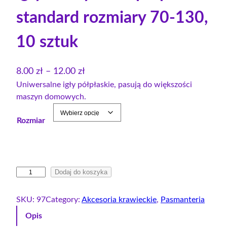
standard rozmiary 70-130,
10 sztuk
Z
8.00
zł
–
12.00
zł
a
Uniwersalne igły półpłaskie, pasują do większości
maszyn domowych.
k
r
Rozmiar
e
s
c
e
i
Dodaj do koszyka
n
l
:
o
SKU:
97
Category:
Akcesoria krawieckie
, 
Pasmanteria
o
ś
Opis
ć
d