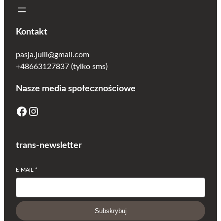
r
y
7
Kontakt
0
-
pasja.julii@gmail.com
1
+48663127837 (tylko sms)
3
0
Nasze media społecznościowe
,
1
Facebook
Instagram
0
s
z
trans-newsletter
t
u
E-MAIL
*
k
Subskrybuj