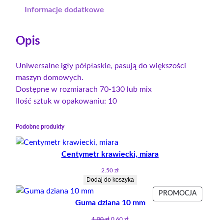
I
8
Informacje dodatkowe
g
.
ł
0
Opis
y
0
m
a
Uniwersalne igły półpłaskie, pasują do większości
z
s
maszyn domowych.
ł
z
Dostępne w rozmiarach 70-130 lub mix
y
d
Ilość sztuk w opakowaniu: 10
n
o
o
1
Podobne produkty
w
2
e
.
Centymetr krawiecki, miara
p
0
ó
2.50
zł
0
Dodaj do koszyka
ł
PRODU
PROMOCJA
p
Guma dziana 10 mm
W
ł
z
PROMO
a
Pierwotna
Aktualna
1.00
zł
0.60
zł